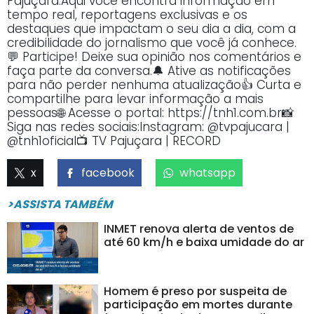
Pajuçara.Aqui você encontra informação em
tempo real, reportagens exclusivas e os
destaques que impactam o seu dia a dia, com a
credibilidade do jornalismo que você já conhece.
💬 Participe! Deixe sua opinião nos comentários e
faça parte da conversa.🔔 Ative as notificações
para não perder nenhuma atualização👍 Curta e
compartilhe para levar informação a mais
pessoas🌐 Acesse o portal: https://tnh1.com.br📸
Siga nas redes sociais:Instagram: @tvpajucara |
@tnh1oficial📺 TV Pajuçara | RECORD
x
facebook
whatsapp
>ASSISTA TAMBÉM
INMET renova alerta de ventos de
até 60 km/h e baixa umidade do ar
Homem é preso por suspeita de
participação em mortes durante