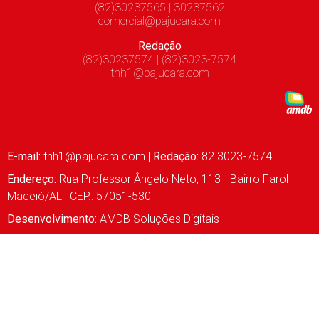
(82)30237565 | 30237562
comercial@pajucara.com
Redação
(82)30237574 | (82)3023-7574
tnh1@pajucara.com
E-mail:
tnh1@pajucara.com
|
Redação:
82 3023-7574 |
Endereço:
Rua Professor Ângelo Neto, 113 - Bairro Farol -
Maceió/AL | CEP.: 57051-530 |
Desenvolvimento:
AMDB Soluções Digitais