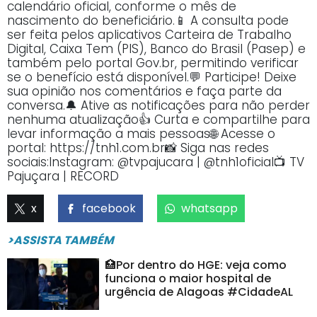
calendário oficial, conforme o mês de
nascimento do beneficiário.📱 A consulta pode
ser feita pelos aplicativos Carteira de Trabalho
Digital, Caixa Tem (PIS), Banco do Brasil (Pasep) e
também pelo portal Gov.br, permitindo verificar
se o benefício está disponível.💬 Participe! Deixe
sua opinião nos comentários e faça parte da
conversa.🔔 Ative as notificações para não perder
nenhuma atualização👍 Curta e compartilhe para
levar informação a mais pessoas🌐 Acesse o
portal: https://tnh1.com.br📸 Siga nas redes
sociais:Instagram: @tvpajucara | @tnh1oficial📺 TV
Pajuçara | RECORD
x
facebook
whatsapp
>ASSISTA TAMBÉM
🏥Por dentro do HGE: veja como
funciona o maior hospital de
urgência de Alagoas #CidadeAL