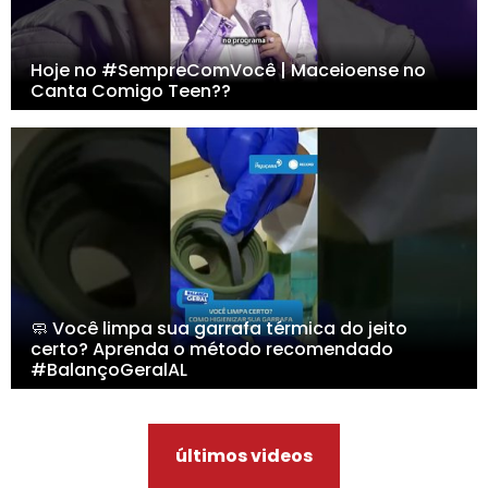
Hoje no #SempreComVocê | Maceioense no
Canta Comigo Teen??
🧼 Você limpa sua garrafa térmica do jeito
certo? Aprenda o método recomendado
#BalançoGeralAL
últimos videos