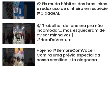
💳 Pix muda hábitos dos brasileiros
e reduz uso de dinheiro em espécie
#CidadeAL
🎧 Trabalhar de fone era pra não
incomodar... mas esqueceram de
avisar minha voz |
#HoraDoVentura
Hoje no #SempreComVocê |
Confira uma prévia especial da
nossa semifinalista alagoana