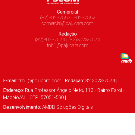
Comercial
(82)30237565 | 30237562
comercial@pajucara.com
Redação
(82)30237574 | (82)3023-7574
tnh1@pajucara.com
E-mail:
tnh1@pajucara.com
|
Redação:
82 3023-7574 |
Endereço:
Rua Professor Ângelo Neto, 113 - Bairro Farol -
Maceió/AL | CEP.: 57051-530 |
Desenvolvimento:
AMDB Soluções Digitais