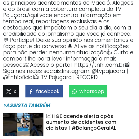
os principais acontecimentos de Maceió, Alagoas
e do Brasil com a cobertura completa da TV
Pajuçara.Aqui você encontra informação em
tempo real, reportagens exclusivas e os
destaques que impactam o seu dia a dia, com a
credibilidade do jornalismo que você já conhece.
💬 Participe! Deixe sua opinião nos comentários e
faça parte da conversa.🔔 Ative as notificações
para não perder nenhuma atualização👍 Curta e
compartilhe para levar informação a mais
pessoas🌐 Acesse o portal: https://tnh1.com.br📸
Siga nas redes sociais:Instagram: @tvpajucara |
@tnh1oficial📺 TV Pajuçara | RECORD
x
facebook
whatsapp
>ASSISTA TAMBÉM
📈 HGE acende alerta após
aumento de acidentes com
ciclistas | #BalançoGeralAL