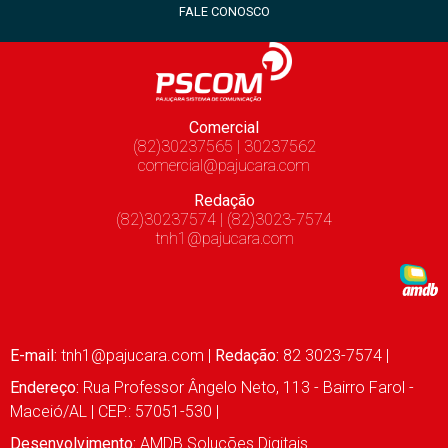
FALE CONOSCO
Comercial
(82)30237565 | 30237562
comercial@pajucara.com
Redação
(82)30237574 | (82)3023-7574
tnh1@pajucara.com
E-mail:
tnh1@pajucara.com
|
Redação:
82 3023-7574 |
Endereço:
Rua Professor Ângelo Neto, 113 - Bairro Farol -
Maceió/AL | CEP.: 57051-530 |
Desenvolvimento:
AMDB Soluções Digitais