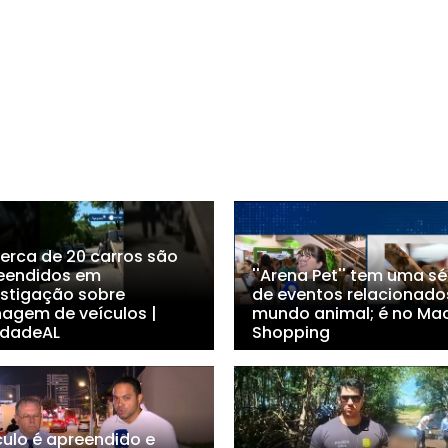
Cerca de 20 carros são
eendidos em
''Arena Pet'' tem uma sé
estigação sobre
de eventos relacionado
nagem de veículos |
mundo animal; é no Ma
dadeAL
Shopping
culo é apreendido e