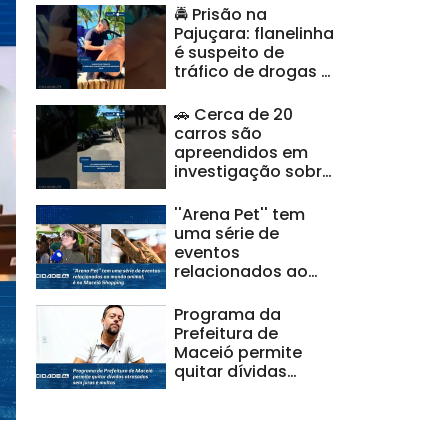
🚔 Prisão na
Pajuçara: flanelinha
é suspeito de
tráfico de drogas e
ameaças |
#CidadeAL
🚗 Cerca de 20
carros são
apreendidos em
investigação sobre
clonagem de
veículos |
''Arena Pet'' tem
#CidadeAL
uma série de
eventos
relacionados ao
mundo animal; é no
Maceió Shopping
Programa da
Prefeitura de
Maceió permite
quitar dívidas
atrasadas sem
juros e multas