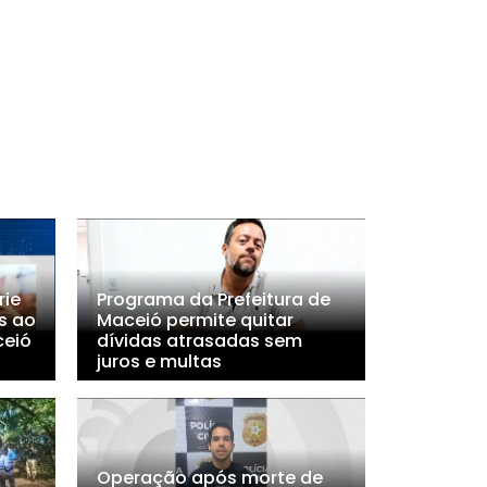
rie
Programa da Prefeitura de
s ao
Maceió permite quitar
ceió
dívidas atrasadas sem
juros e multas
Operação após morte de