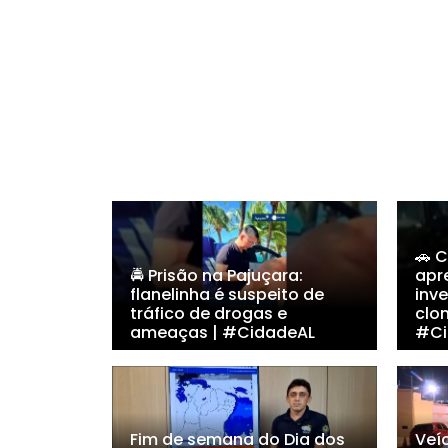
🚗 
🚔 Prisão na Pajuçara:
apr
flanelinha é suspeito de
inv
tráfico de drogas e
clo
ameaças | #CidadeAL
#Ci
Fim de semana do Dia dos
Veí