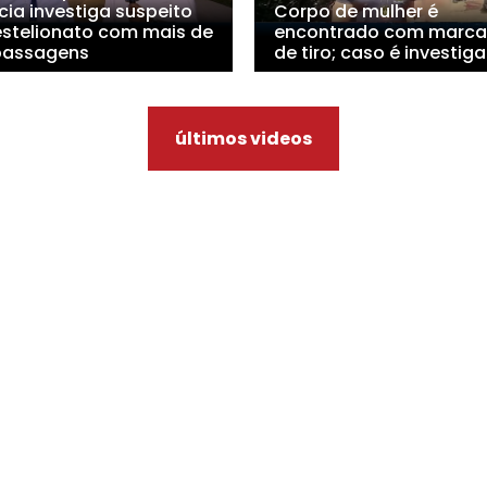
cia investiga suspeito
Corpo de mulher é
estelionato com mais de
encontrado com marca
passagens
de tiro; caso é investig
últimos videos