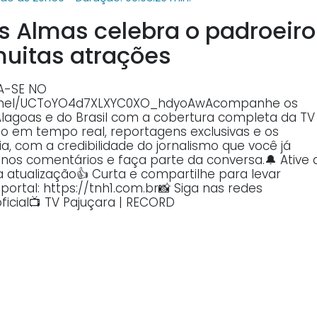
s Almas celebra o padroeiro
uitas atrações
VA-SE NO
annel/UCToYO4d7XLXYC0XO_hdyoAwAcompanhe os
Alagoas e do Brasil com a cobertura completa da TV
o em tempo real, reportagens exclusivas e os
, com a credibilidade do jornalismo que você já
o nos comentários e faça parte da conversa.🔔 Ative 
atualização👍 Curta e compartilhe para levar
ortal: https://tnh1.com.br📸 Siga nas redes
ficial📺 TV Pajuçara | RECORD