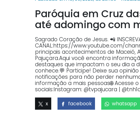
Paróquia em Cruz da
até adomingo com m
Sagrado Coração de Jesus. 📲 INSCRE
CANAL:https://www.youtube.com/ch
principais acontecimentos de Maceió, 
Pajuçara.Aqui você encontra informaçã
destaques que impactam o seu dia a dia
conhece.💬 Participe! Deixe sua opiniã
notificações para não perder nenhuma 
informação a mais pessoas🌐 Acesse o p
sociais:Instagram: @tvpajucara | @tnh1o
x
facebook
whatsapp