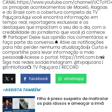
CANAL:https://www.youtube.com/channel/UCTo
os principais acontecimentos de Maceió, Alagoas
e do Brasil com a cobertura completa da TV
Pajuçara.Aqui você encontra informação em
tempo real, reportagens exclusivas e os
destaques que impactam o seu dia a dia, com a
credibilidade do jornalismo que você já conhece.
💬 Participe! Deixe sua opinião nos comentários e
faça parte da conversa.🔔 Ative as notificações
para não perder nenhuma atualização👍 Curta e
compartilhe para levar informação a mais
pessoas🌐 Acesse o portal: https://tnh1.com.br📸
Siga nas redes sociais:Instagram: @tvpajucara |
@tnh1oficial📺 TV Pajuçara | RECORD
x
facebook
whatsapp
>ASSISTA TAMBÉM
Filho é preso suspeito de maltratar
os pais idosos e ameaçar a irmã