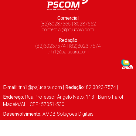
Comercial
(82)30237565 | 30237562
comercial@pajucara.com
Redação
(82)30237574 | (82)3023-7574
tnh1@pajucara.com
E-mail:
tnh1@pajucara.com
|
Redação:
82 3023-7574 |
Endereço:
Rua Professor Ângelo Neto, 113 - Bairro Farol -
Maceió/AL | CEP.: 57051-530 |
Desenvolvimento:
AMDB Soluções Digitais