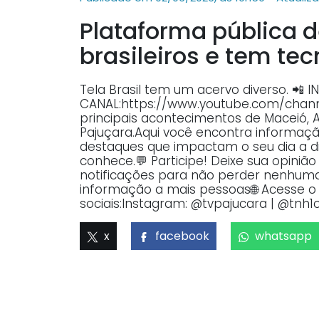
Plataforma pública d
brasileiros e tem te
Tela Brasil tem um acervo diverso. 📲
CANAL:https://www.youtube.com/ch
principais acontecimentos de Maceió, 
Pajuçara.Aqui você encontra informaçã
destaques que impactam o seu dia a dia
conhece.💬 Participe! Deixe sua opiniã
notificações para não perder nenhuma 
informação a mais pessoas🌐 Acesse o p
sociais:Instagram: @tvpajucara | @tnh1o
x
facebook
whatsapp