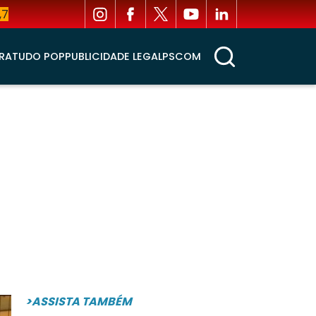
,7
RA
TUDO POP
PUBLICIDADE LEGAL
PSCOM
>ASSISTA TAMBÉM