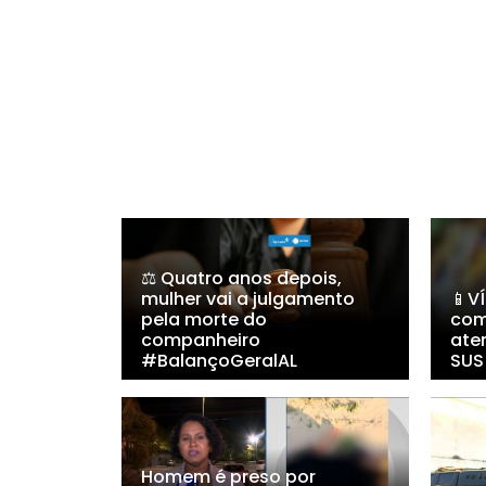
⚖️ Quatro anos depois,
mulher vai a julgamento
📱V
pela morte do
com
companheiro
ate
#BalançoGeralAL
SUS
Homem é preso por