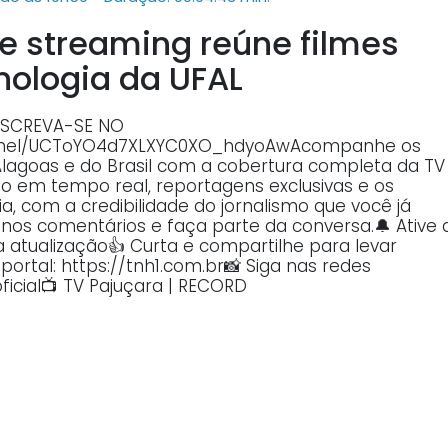
e streaming reúne filmes
cnologia da UFAL
 INSCREVA-SE NO
annel/UCToYO4d7XLXYC0XO_hdyoAwAcompanhe os
Alagoas e do Brasil com a cobertura completa da TV
o em tempo real, reportagens exclusivas e os
, com a credibilidade do jornalismo que você já
o nos comentários e faça parte da conversa.🔔 Ative 
atualização👍 Curta e compartilhe para levar
ortal: https://tnh1.com.br📸 Siga nas redes
ficial📺 TV Pajuçara | RECORD