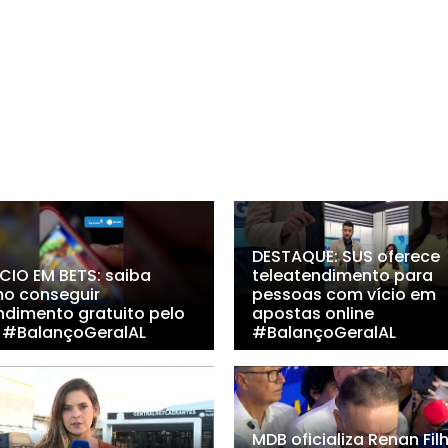
DESTAQUE: SUS oferece
ÍCIO EM BETS: saiba
teleatendimento para
o conseguir
pessoas com vício em
ndimento gratuito pelo
apostas online
 #BalançoGeralAL
#BalançoGeralAL
MDB oficializa Renan Fil