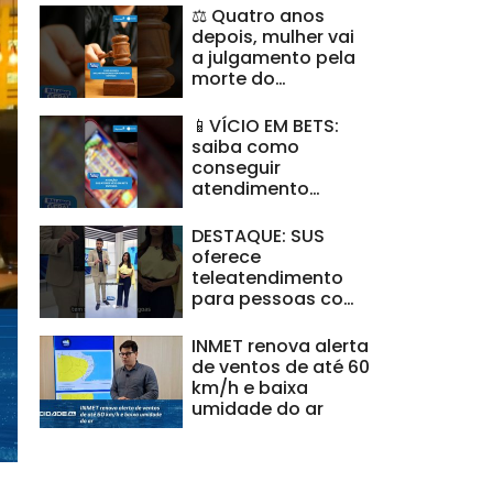
⚖️ Quatro anos
depois, mulher vai
a julgamento pela
morte do
companheiro
#BalançoGeralAL
📱VÍCIO EM BETS:
saiba como
conseguir
atendimento
gratuito pelo SUS
#BalançoGeralAL
DESTAQUE: SUS
oferece
teleatendimento
para pessoas com
vício em apostas
online
INMET renova alerta
#BalançoGeralAL
de ventos de até 60
km/h e baixa
umidade do ar