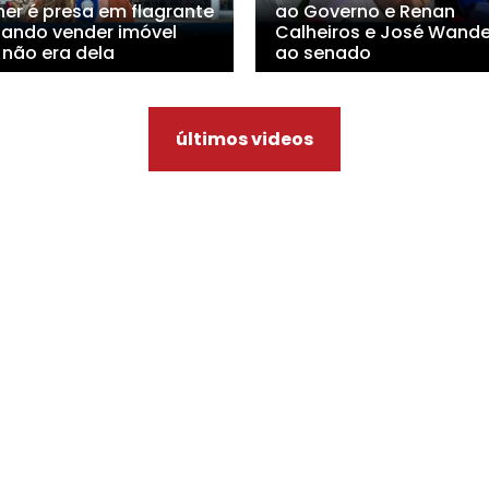
her é presa em flagrante
ao Governo e Renan
tando vender imóvel
Calheiros e José Wande
 não era dela
ao senado
últimos videos