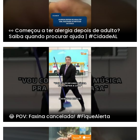
👀 Começou a ter alergia depois de adulto?
Saiba quando procurar ajuda | #CidadeAL
😂 POV: Faxina cancelada! #FiqueAlerta