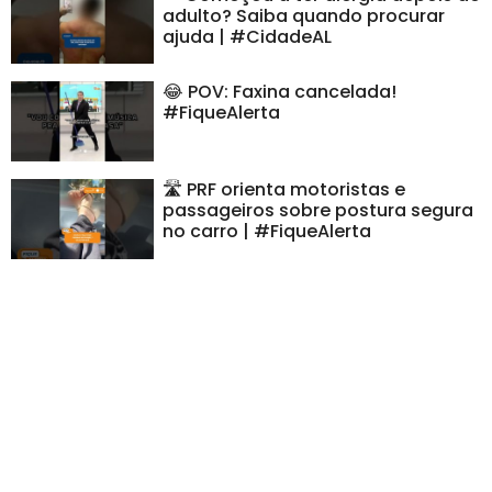
adulto? Saiba quando procurar
ajuda | #CidadeAL
😂 POV: Faxina cancelada!
#FiqueAlerta
🛣️ PRF orienta motoristas e
passageiros sobre postura segura
no carro | #FiqueAlerta