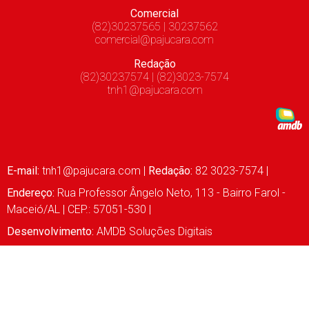
Comercial
(82)30237565 | 30237562
comercial@pajucara.com
Redação
(82)30237574 | (82)3023-7574
tnh1@pajucara.com
E-mail:
tnh1@pajucara.com
|
Redação:
82 3023-7574 |
Endereço:
Rua Professor Ângelo Neto, 113 - Bairro Farol -
Maceió/AL | CEP.: 57051-530 |
Desenvolvimento:
AMDB Soluções Digitais