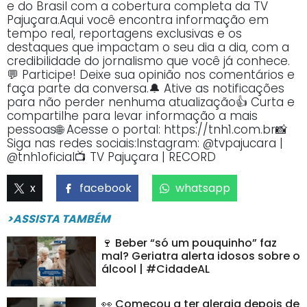
e do Brasil com a cobertura completa da TV
Pajuçara.Aqui você encontra informação em
tempo real, reportagens exclusivas e os
destaques que impactam o seu dia a dia, com a
credibilidade do jornalismo que você já conhece.
💬 Participe! Deixe sua opinião nos comentários e
faça parte da conversa.🔔 Ative as notificações
para não perder nenhuma atualização👍 Curta e
compartilhe para levar informação a mais
pessoas🌐 Acesse o portal: https://tnh1.com.br📸
Siga nas redes sociais:Instagram: @tvpajucara |
@tnh1oficial📺 TV Pajuçara | RECORD
x
facebook
whatsapp
>ASSISTA TAMBÉM
🍷 Beber “só um pouquinho” faz
mal? Geriatra alerta idosos sobre o
álcool | #CidadeAL
👀 Começou a ter alergia depois de