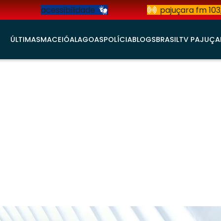
acessibilidade
pajuçara fm 103
ÚLTIMAS
MACEIÓ
ALAGOAS
POLÍCIA
BLOGS
BRASIL
TV PAJUÇA