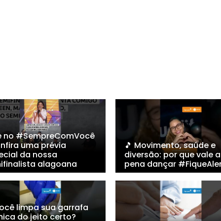
e no #SempreComVocê
nfira uma prévia
🎵 Movimento, saúde e
ecial da nossa
diversão: por que vale a
ifinalista alagoana
pena dançar #FiqueAle
Você limpa sua garrafa
ica do jeito certo?