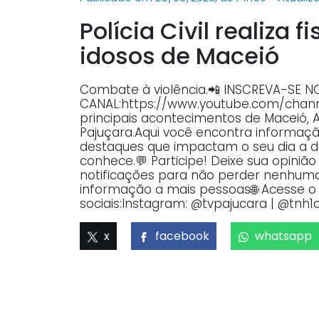
Polícia Civil realiza
idosos de Maceió
Combate à violência.📲 INSCREVA-SE N
CANAL:https://www.youtube.com/ch
principais acontecimentos de Maceió, 
Pajuçara.Aqui você encontra informaçã
destaques que impactam o seu dia a dia
conhece.💬 Participe! Deixe sua opiniã
notificações para não perder nenhuma 
informação a mais pessoas🌐 Acesse o p
sociais:Instagram: @tvpajucara | @tnh1o
x
facebook
whatsapp