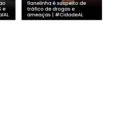
 ao
flanelinha é suspeito de
S e
tráfico de drogas e
alAL
ameaças | #CidadeAL