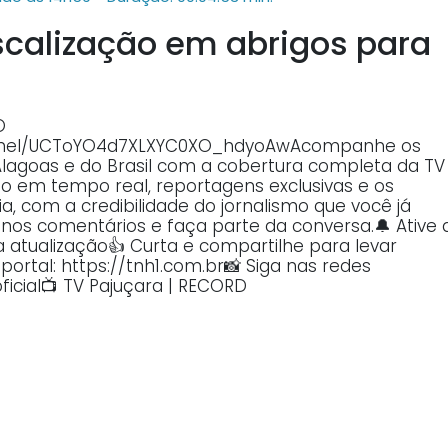
 fiscalização em abrigos para
O
annel/UCToYO4d7XLXYC0XO_hdyoAwAcompanhe os
Alagoas e do Brasil com a cobertura completa da TV
o em tempo real, reportagens exclusivas e os
, com a credibilidade do jornalismo que você já
o nos comentários e faça parte da conversa.🔔 Ative 
atualização👍 Curta e compartilhe para levar
ortal: https://tnh1.com.br📸 Siga nas redes
ficial📺 TV Pajuçara | RECORD