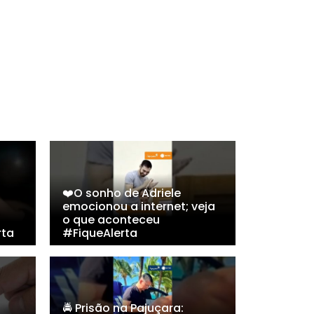
❤️O sonho de Adriele
emocionou a internet; veja
o que aconteceu
rta
#FiqueAlerta
🚔 Prisão na Pajuçara: