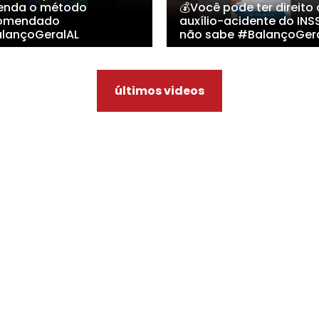
enda o método
💰Você pode ter direito
omendado
auxílio-acidente do INS
lançoGeralAL
não sabe #BalançoGer
últimos videos