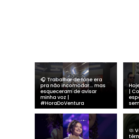
🎧 Trabalhar de fone era
pra não incomodar... mas
Hoj
esqueceram de avisar
| Co
minha voz |
esp
#HoraDoVentura
sem
🧼 
térm