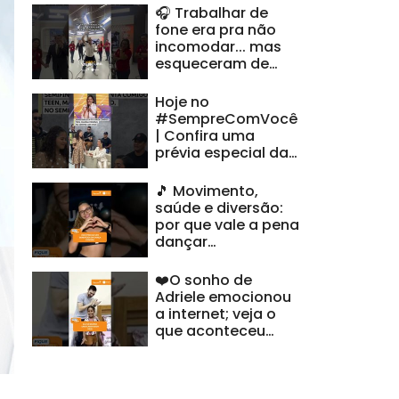
🎧 Trabalhar de
fone era pra não
incomodar... mas
esqueceram de
avisar minha voz |
#HoraDoVentura
Hoje no
#SempreComVocê
| Confira uma
prévia especial da
nossa semifinalista
alagoana
🎵 Movimento,
saúde e diversão:
por que vale a pena
dançar
#FiqueAlerta
❤️O sonho de
Adriele emocionou
a internet; veja o
que aconteceu
#FiqueAlerta