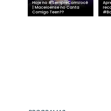
Hoje no #SempreComVocê
Apr
| Maceioense no Canta
rec
Comigo Teen??
#Ba