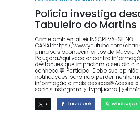
Polícia investiga des
Tabuleiro do Martins
Crime ambiental. 📲 INSCREVA-SE NO
CANAL:https://www.youtube.com/ch
principais acontecimentos de Maceió, 
Pajuçara.Aqui você encontra informaçã
destaques que impactam o seu dia a dia
conhece.💬 Participe! Deixe sua opiniã
notificações para não perder nenhuma 
informação a mais pessoas🌐 Acesse o p
sociais:Instagram: @tvpajucara | @tnh1o
x
facebook
whatsapp