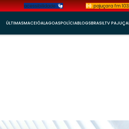
acessibilidade
pajuçara fm 103
ÚLTIMAS
MACEIÓ
ALAGOAS
POLÍCIA
BLOGS
BRASIL
TV PAJUÇA