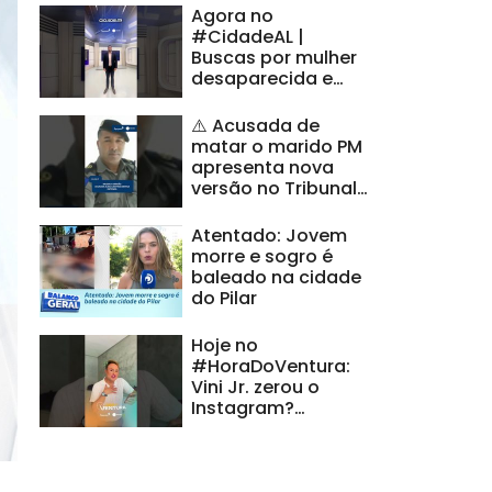
Agora no
#CidadeAL |
Buscas por mulher
desaparecida e
denúncia de maus-
tratos a idosos
⚠️ Acusada de
matar o marido PM
apresenta nova
versão no Tribunal
do Júri |
#CidadeAL
Atentado: Jovem
morre e sogro é
baleado na cidade
do Pilar
Hoje no
#HoraDoVentura:
Vini Jr. zerou o
Instagram?
Entenda o mistério