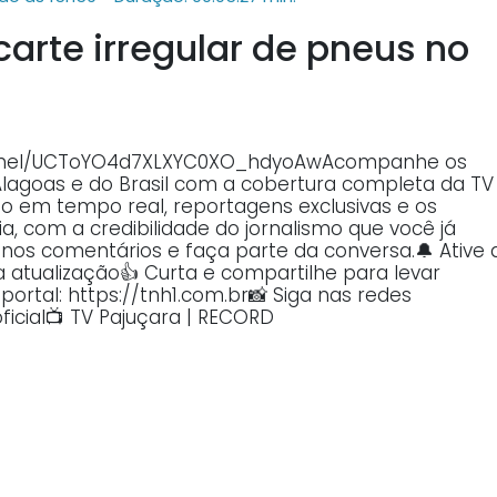
carte irregular de pneus no
annel/UCToYO4d7XLXYC0XO_hdyoAwAcompanhe os
Alagoas e do Brasil com a cobertura completa da TV
o em tempo real, reportagens exclusivas e os
, com a credibilidade do jornalismo que você já
o nos comentários e faça parte da conversa.🔔 Ative 
atualização👍 Curta e compartilhe para levar
ortal: https://tnh1.com.br📸 Siga nas redes
ficial📺 TV Pajuçara | RECORD