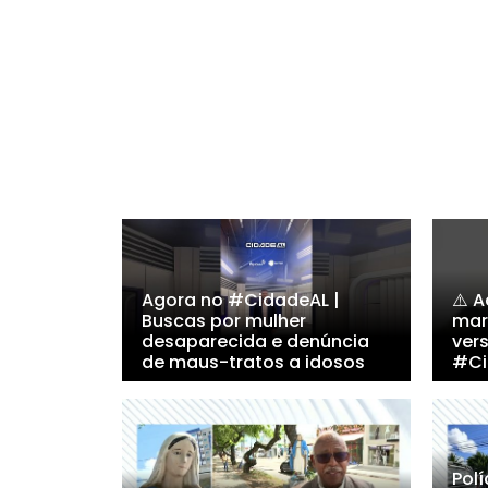
Agora no #CidadeAL |
⚠️ 
Buscas por mulher
mar
desaparecida e denúncia
vers
de maus-tratos a idosos
#Ci
Polí