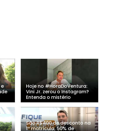
 e
Hoje no #HoraDoVentura:
ade
Vini Jr. zerou o Instagram?
Entenda o mistério
São R$400 de desconto na
1ª matrícula, 50% de