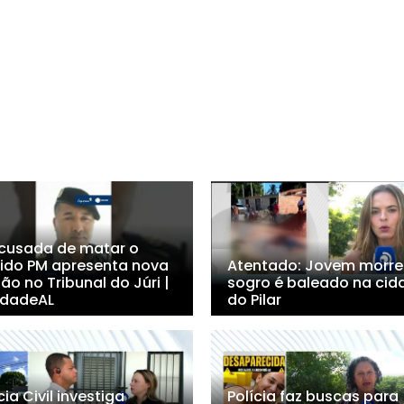
Acusada de matar o
ido PM apresenta nova
Atentado: Jovem morre
ão no Tribunal do Júri |
sogro é baleado na cid
dadeAL
do Pilar
cia Civil investiga
Polícia faz buscas para