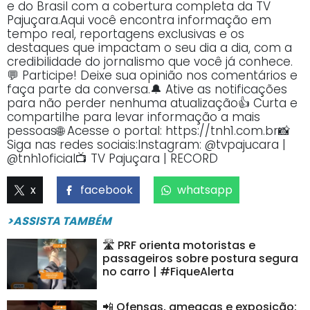
e do Brasil com a cobertura completa da TV
Pajuçara.Aqui você encontra informação em
tempo real, reportagens exclusivas e os
destaques que impactam o seu dia a dia, com a
credibilidade do jornalismo que você já conhece.
💬 Participe! Deixe sua opinião nos comentários e
faça parte da conversa.🔔 Ative as notificações
para não perder nenhuma atualização👍 Curta e
compartilhe para levar informação a mais
pessoas🌐 Acesse o portal: https://tnh1.com.br📸
Siga nas redes sociais:Instagram: @tvpajucara |
@tnh1oficial📺 TV Pajuçara | RECORD
x
facebook
whatsapp
>ASSISTA TAMBÉM
🛣️ PRF orienta motoristas e
passageiros sobre postura segura
no carro | #FiqueAlerta
📲 Ofensas, ameaças e exposição: