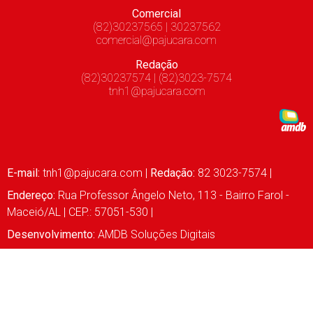
Comercial
(82)30237565 | 30237562
comercial@pajucara.com
Redação
(82)30237574 | (82)3023-7574
tnh1@pajucara.com
E-mail:
tnh1@pajucara.com
|
Redação:
82 3023-7574 |
Endereço:
Rua Professor Ângelo Neto, 113 - Bairro Farol -
Maceió/AL | CEP.: 57051-530 |
Desenvolvimento:
AMDB Soluções Digitais