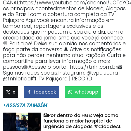
CANAL:https://www.youtube.com/channel/UCTo
os principais acontecimentos de Maceió, Alagoas
e do Brasil com a cobertura completa da TV
Pajuçara.Aqui você encontra informação em
tempo real, reportagens exclusivas e os
destaques que impactam o seu dia a dia, com a
credibilidade do jornalismo que você já conhece.
💬 Participe! Deixe sua opinião nos comentários e
faça parte da conversa.🔔 Ative as notificações
para não perder nenhuma atualização👍 Curta e
compartilhe para levar informação a mais
pessoas🌐 Acesse o portal: https://tnh1.com.br📸
Siga nas redes sociais:Instagram: @tvpajucara |
@tnh1oficial📺 TV Pajuçara | RECORD
x
facebook
whatsapp
>ASSISTA TAMBÉM
🏥Por dentro do HGE: veja como
funciona o maior hospital de
urgência de Alagoas #CidadeAL