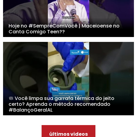
Hoje no #SempreComVocê | Maceioense no
Canta Comigo Teen??
🧼 Você limpa sua garrafa térmica do jeito
certo? Aprenda o método recomendado
#BalançoGeralAL
últimos videos