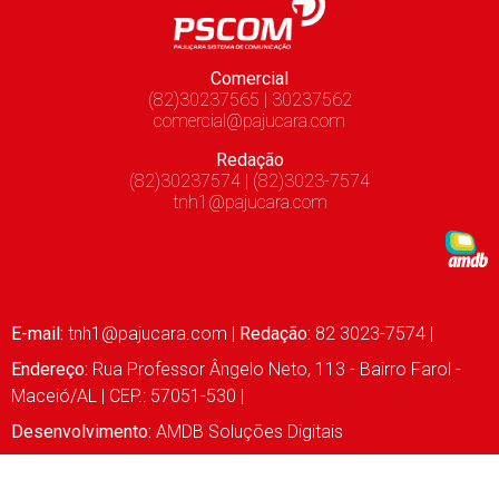
Comercial
(82)30237565 | 30237562
comercial@pajucara.com
Redação
(82)30237574 | (82)3023-7574
tnh1@pajucara.com
E-mail:
tnh1@pajucara.com
|
Redação:
82 3023-7574 |
Endereço:
Rua Professor Ângelo Neto, 113 - Bairro Farol -
Maceió/AL | CEP.: 57051-530 |
Desenvolvimento:
AMDB Soluções Digitais