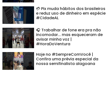
💳 Pix muda hábitos dos brasileiros
e reduz uso de dinheiro em espécie
#CidadeAL
🎧 Trabalhar de fone era pra não
incomodar... mas esqueceram de
avisar minha voz |
#HoraDoVentura
Hoje no #SempreComVocê |
Confira uma prévia especial da
nossa semifinalista alagoana