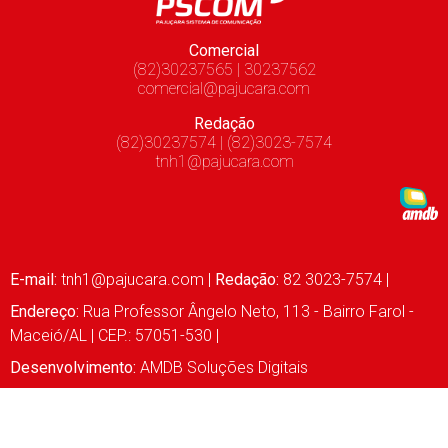
Comercial
(82)30237565 | 30237562
comercial@pajucara.com
Redação
(82)30237574 | (82)3023-7574
tnh1@pajucara.com
E-mail:
tnh1@pajucara.com
|
Redação:
82 3023-7574 |
Endereço:
Rua Professor Ângelo Neto, 113 - Bairro Farol -
Maceió/AL | CEP.: 57051-530 |
Desenvolvimento:
AMDB Soluções Digitais