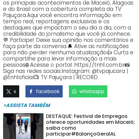
os principais acontecimentos de Maceió, Alagoas
e do Brasil com a cobertura completa da TV
Pajuçara.Aqui você encontra informação em
tempo real, reportagens exclusivas e os
destaques que impactam o seu dia a dia, com a
credibilidade do jornalismo que você já conhece.
💬 Participe! Deixe sua opinião nos comentários e
faça parte da conversa.🔔 Ative as notificações
para não perder nenhuma atualização👍 Curta e
compartilhe para levar informação a mais
pessoas🌐 Acesse o portal: https://tnh1.com.br📸
Siga nas redes sociais:Instagram: @tvpajucara |
@tnh1oficial📺 TV Pajuçara | RECORD
x
facebook
whatsapp
>ASSISTA TAMBÉM
DESTAQUE: Festival de Empregos
oferece oportunidades em Maceió;
saiba como
participar#BalançoGeralAL