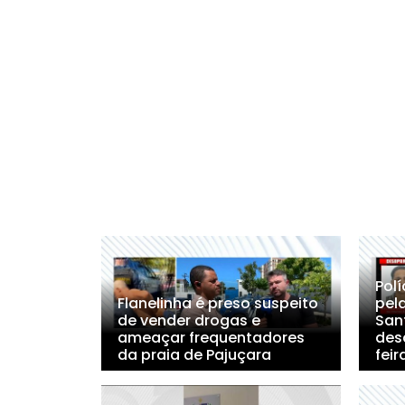
Polí
Flanelinha é preso suspeito
pel
de vender drogas e
San
ameaçar frequentadores
des
da praia de Pajuçara
feir