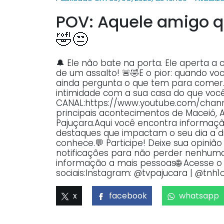
POV: Aquele amigo q
🤣😒
🔔 Ele não bate na porta. Ele aperta 
de um assalto! 🚨🤣E o pior: quando você
ainda pergunta o que tem para comer.
intimidade com a sua casa do que você
CANAL:https://www.youtube.com/ch
principais acontecimentos de Maceió, 
Pajuçara.Aqui você encontra informaçã
destaques que impactam o seu dia a dia
conhece.💬 Participe! Deixe sua opiniã
notificações para não perder nenhuma 
informação a mais pessoas🌐 Acesse o p
sociais:Instagram: @tvpajucara | @tnh1o
x
facebook
whatsapp