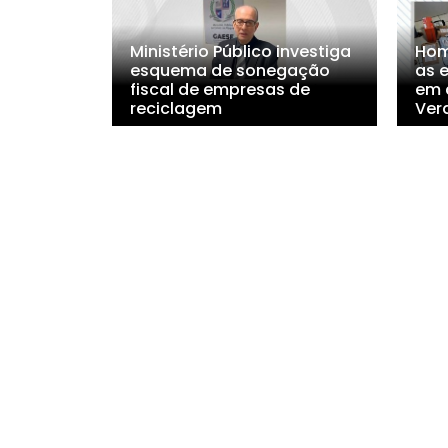
Ministério Público investiga
Hom
esquema de sonegação
as 
fiscal de empresas de
em 
reciclagem
Ver