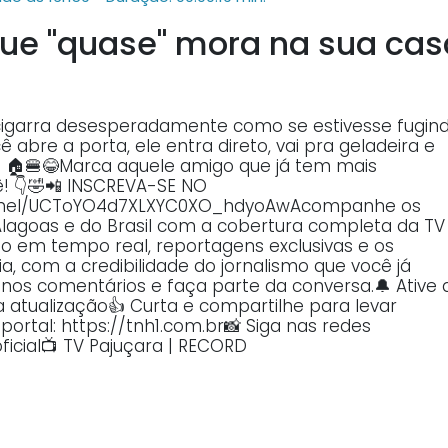
ue "quase" mora na sua cas
a cigarra desesperadamente como se estivesse fugin
 abre a porta, ele entra direto, vai pra geladeira e
 🏠🍔😂Marca aquele amigo que já tem mais
! 👇🤣📲 INSCREVA-SE NO
annel/UCToYO4d7XLXYC0XO_hdyoAwAcompanhe os
Alagoas e do Brasil com a cobertura completa da TV
o em tempo real, reportagens exclusivas e os
, com a credibilidade do jornalismo que você já
o nos comentários e faça parte da conversa.🔔 Ative 
atualização👍 Curta e compartilhe para levar
ortal: https://tnh1.com.br📸 Siga nas redes
ficial📺 TV Pajuçara | RECORD