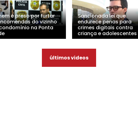
em é preso por furtar
Sancionada lei que
encomendas do vizinho
endurece penas para
condomínio na Ponta
crimes digitais contra
de
criança e adolescentes
últimos videos