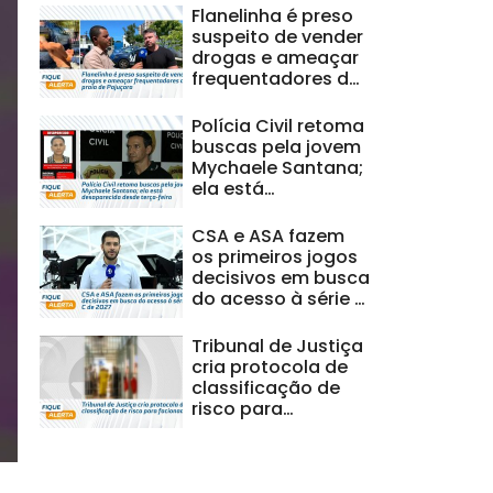
Flanelinha é preso
suspeito de vender
drogas e ameaçar
frequentadores da
praia de Pajuçara
Polícia Civil retoma
buscas pela jovem
Mychaele Santana;
ela está
desaparecida
desde terça-feira
CSA e ASA fazem
os primeiros jogos
decisivos em busca
do acesso à série C
de 2027
Tribunal de Justiça
cria protocola de
classificação de
risco para
facionados