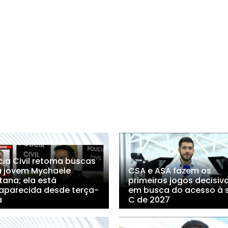
cia Civil retoma buscas
a jovem Mychaele
CSA e ASA fazem os
tana; ela está
primeiros jogos decisiv
aparecida desde terça-
em busca do acesso à s
a
C de 2027