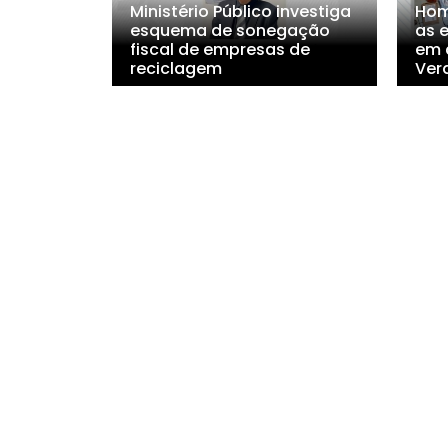
Ministério Público investiga
Hom
esquema de sonegação
as 
fiscal de empresas de
em 
reciclagem
Ver