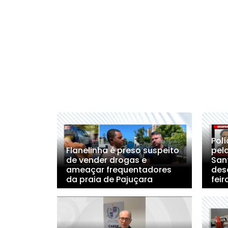
Polí
Flanelinha é preso suspeito
pel
de vender drogas e
San
ameaçar frequentadores
des
da praia de Pajuçara
feir