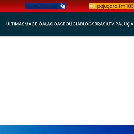
acessibilidade
pajuçara fm 103
ÚLTIMAS
MACEIÓ
ALAGOAS
POLÍCIA
BLOGS
BRASIL
TV PAJUÇA