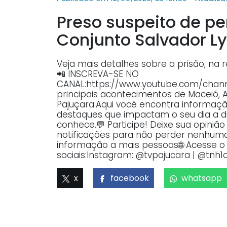
Preso suspeito de p
Conjunto Salvador Ly
Veja mais detalhes sobre a prisão, na
📲 INSCREVA-SE NO
CANAL:https://www.youtube.com/ch
principais acontecimentos de Maceió, 
Pajuçara.Aqui você encontra informaçã
destaques que impactam o seu dia a dia
conhece.💬 Participe! Deixe sua opiniã
notificações para não perder nenhuma 
informação a mais pessoas🌐 Acesse o p
sociais:Instagram: @tvpajucara | @tnh1o
x
facebook
whatsapp