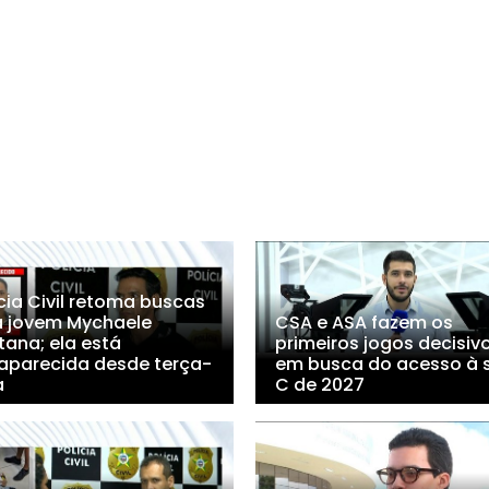
cia Civil retoma buscas
a jovem Mychaele
CSA e ASA fazem os
tana; ela está
primeiros jogos decisiv
aparecida desde terça-
em busca do acesso à s
a
C de 2027