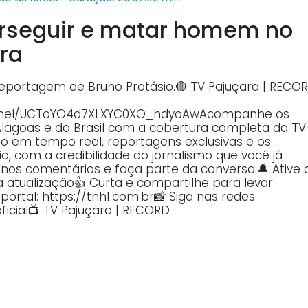
erseguir e matar homem no
ra
 reportagem de Bruno Protásio.🔴 TV Pajuçara | RECO
annel/UCToYO4d7XLXYC0XO_hdyoAwAcompanhe os
Alagoas e do Brasil com a cobertura completa da TV
o em tempo real, reportagens exclusivas e os
, com a credibilidade do jornalismo que você já
o nos comentários e faça parte da conversa.🔔 Ative 
atualização👍 Curta e compartilhe para levar
ortal: https://tnh1.com.br📸 Siga nas redes
ficial📺 TV Pajuçara | RECORD