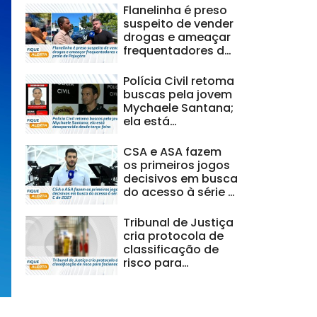
Flanelinha é preso
suspeito de vender
drogas e ameaçar
frequentadores da
praia de Pajuçara
Polícia Civil retoma
buscas pela jovem
Mychaele Santana;
ela está
desaparecida
desde terça-feira
CSA e ASA fazem
os primeiros jogos
decisivos em busca
do acesso à série C
de 2027
Tribunal de Justiça
cria protocola de
classificação de
risco para
facionados