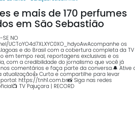
res e mais de 170 perfumes
ados em São Sebastião
A-SE NO
annel/UCToYO4d7XLXYC0XO_hdyoAwAcompanhe os
Alagoas e do Brasil com a cobertura completa da TV
o em tempo real, reportagens exclusivas e os
, com a credibilidade do jornalismo que você já
o nos comentários e faça parte da conversa.🔔 Ative 
atualização👍 Curta e compartilhe para levar
ortal: https://tnh1.com.br📸 Siga nas redes
ficial📺 TV Pajuçara | RECORD