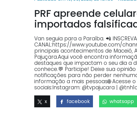
PRF apreende celula
importados falsific
Van seguia para a Paraíba. 📲 INSCREV
CANAL:https://www.youtube.com/ch
principais acontecimentos de Maceió, 
Pajuçara.Aqui você encontra informaçã
destaques que impactam o seu dia a dia
conhece.💬 Participe! Deixe sua opiniã
notificações para não perder nenhuma 
informação a mais pessoas🌐 Acesse o p
sociais:Instagram: @tvpajucara | @tnh1o
x
facebook
whatsapp