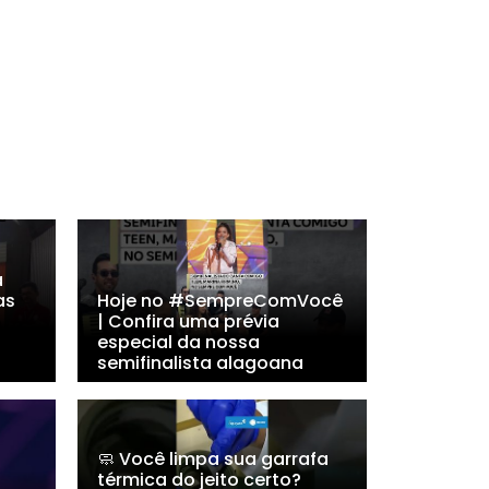
a
as
Hoje no #SempreComVocê
| Confira uma prévia
especial da nossa
semifinalista alagoana
🧼 Você limpa sua garrafa
térmica do jeito certo?