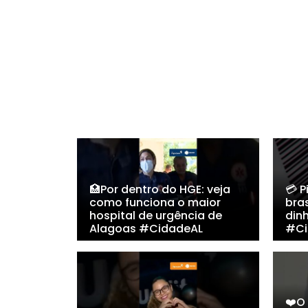
🏥Por dentro do HGE: veja
💳 
como funciona o maior
bras
hospital de urgência de
din
Alagoas #CidadeAL
#Ci
❤️O