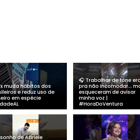
🎧 Trabalhar de fone er
Pix muda hábitos dos
pra não incomodar... m
ileiros e reduz uso de
esqueceram de avisar
heiro em espécie
minha voz |
dadeAL
#HoraDoVentura
 sonho de Adriele