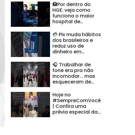
🏥Por dentro do
HGE: veja como
funciona o maior
hospital de
urgência de
Alagoas
💳 Pix muda hábitos
#CidadeAL
dos brasileiros e
reduz uso de
dinheiro em
espécie #CidadeAL
🎧 Trabalhar de
fone era pra não
incomodar... mas
esqueceram de
avisar minha voz |
#HoraDoVentura
Hoje no
#SempreComVocê
| Confira uma
prévia especial da
nossa semifinalista
alagoana