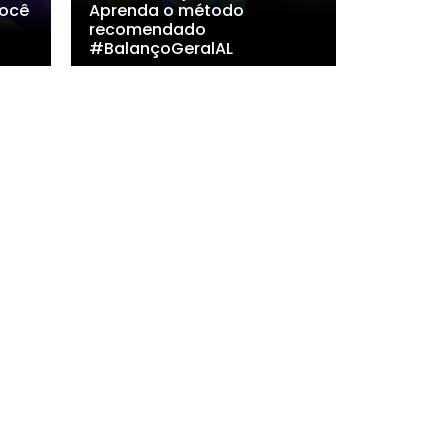
ocê
Aprenda o método
recomendado
#BalançoGeralAL