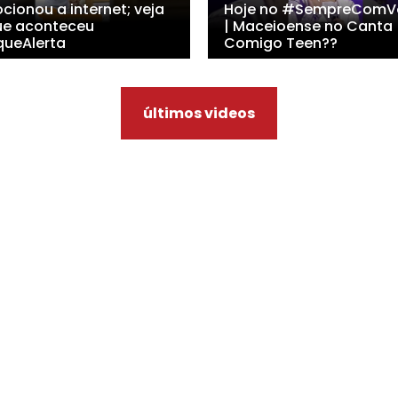
cionou a internet; veja
Hoje no #SempreComV
ue aconteceu
| Maceioense no Canta
queAlerta
Comigo Teen??
últimos videos