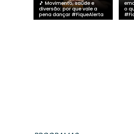
🎵 Movimento, saúde e
emo
diversão: por que vale a
o q
pena dançar #FiqueAlerta
#Fi