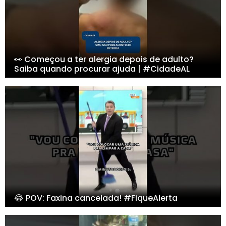
👀 Começou a ter alergia depois de adulto?
Saiba quando procurar ajuda | #CidadeAL
😂 POV: Faxina cancelada! #FiqueAlerta