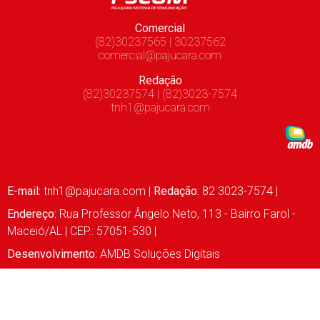
Comercial
(82)30237565 | 30237562
comercial@pajucara.com
Redação
(82)30237574 | (82)3023-7574
tnh1@pajucara.com
E-mail:
tnh1@pajucara.com
|
Redação:
82 3023-7574 |
Endereço:
Rua Professor Ângelo Neto, 113 - Bairro Farol -
Maceió/AL | CEP.: 57051-530 |
Desenvolvimento:
AMDB Soluções Digitais