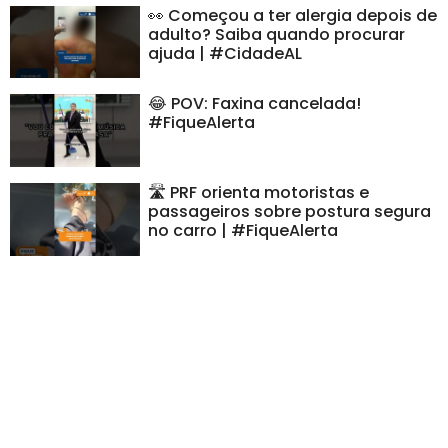
👀 Começou a ter alergia depois de
adulto? Saiba quando procurar
ajuda | #CidadeAL
😂 POV: Faxina cancelada!
#FiqueAlerta
🛣️ PRF orienta motoristas e
passageiros sobre postura segura
no carro | #FiqueAlerta