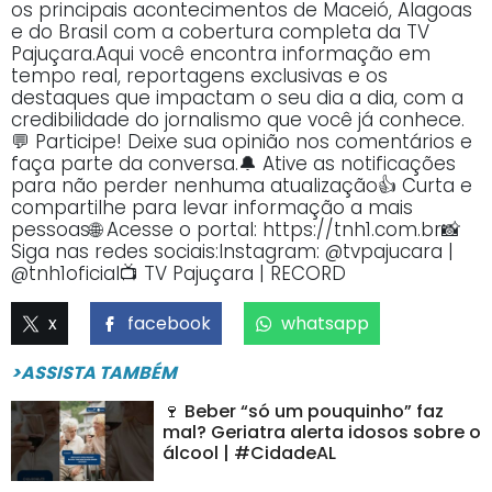
os principais acontecimentos de Maceió, Alagoas
e do Brasil com a cobertura completa da TV
Pajuçara.Aqui você encontra informação em
tempo real, reportagens exclusivas e os
destaques que impactam o seu dia a dia, com a
credibilidade do jornalismo que você já conhece.
💬 Participe! Deixe sua opinião nos comentários e
faça parte da conversa.🔔 Ative as notificações
para não perder nenhuma atualização👍 Curta e
compartilhe para levar informação a mais
pessoas🌐 Acesse o portal: https://tnh1.com.br📸
Siga nas redes sociais:Instagram: @tvpajucara |
@tnh1oficial📺 TV Pajuçara | RECORD
x
facebook
whatsapp
>ASSISTA TAMBÉM
🍷 Beber “só um pouquinho” faz
mal? Geriatra alerta idosos sobre o
álcool | #CidadeAL