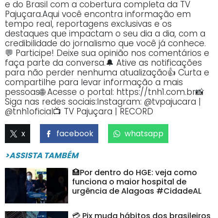
e do Brasil com a cobertura completa da TV
Pajuçara.Aqui você encontra informação em
tempo real, reportagens exclusivas e os
destaques que impactam o seu dia a dia, com a
credibilidade do jornalismo que você já conhece.
💬 Participe! Deixe sua opinião nos comentários e
faça parte da conversa.🔔 Ative as notificações
para não perder nenhuma atualização👍 Curta e
compartilhe para levar informação a mais
pessoas🌐 Acesse o portal: https://tnh1.com.br📸
Siga nas redes sociais:Instagram: @tvpajucara |
@tnh1oficial📺 TV Pajuçara | RECORD
x
facebook
whatsapp
>ASSISTA TAMBÉM
🏥Por dentro do HGE: veja como
funciona o maior hospital de
urgência de Alagoas #CidadeAL
💳 Pix muda hábitos dos brasileiros