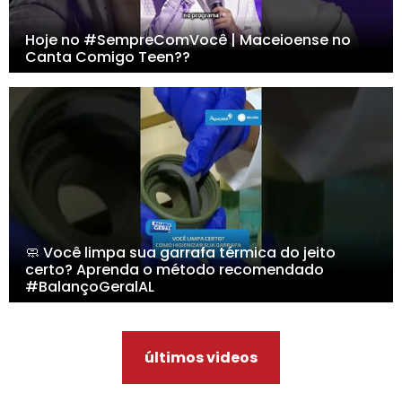
Hoje no #SempreComVocê | Maceioense no
Canta Comigo Teen??
🧼 Você limpa sua garrafa térmica do jeito
certo? Aprenda o método recomendado
#BalançoGeralAL
últimos videos