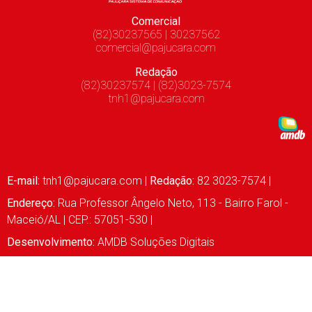
Comercial
(82)30237565 | 30237562
comercial@pajucara.com
Redação
(82)30237574 | (82)3023-7574
tnh1@pajucara.com
E-mail:
tnh1@pajucara.com
|
Redação:
82 3023-7574 |
Endereço:
Rua Professor Ângelo Neto, 113 - Bairro Farol -
Maceió/AL | CEP.: 57051-530 |
Desenvolvimento:
AMDB Soluções Digitais