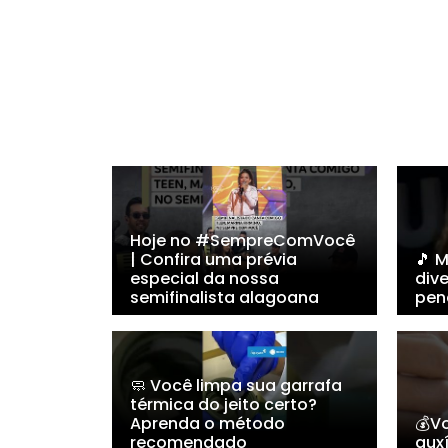
Hoje no #SempreComVocê
| Confira uma prévia
🎵 
especial da nossa
dive
semifinalista alagoana
pen
🧼 Você limpa sua garrafa
térmica do jeito certo?
Aprenda o método
💰Vo
recomendado
auxí