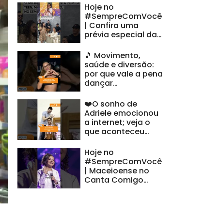
Hoje no
#SempreComVocê
| Confira uma
prévia especial da
nossa semifinalista
alagoana
🎵 Movimento,
saúde e diversão:
por que vale a pena
dançar
#FiqueAlerta
❤️O sonho de
Adriele emocionou
a internet; veja o
que aconteceu
#FiqueAlerta
Hoje no
#SempreComVocê
| Maceioense no
Canta Comigo
Teen??