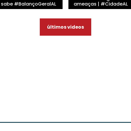
 sabe #BalançoGeralAL
ameaças | #CidadeAL
últimos videos