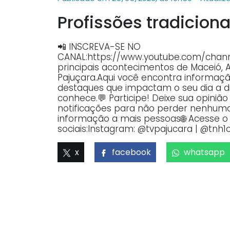
Profissões tradicion
📲 INSCREVA-SE NO
CANAL:https://www.youtube.com/ch
principais acontecimentos de Maceió, 
Pajuçara.Aqui você encontra informaçã
destaques que impactam o seu dia a dia
conhece.💬 Participe! Deixe sua opiniã
notificações para não perder nenhuma 
informação a mais pessoas🌐 Acesse o p
sociais:Instagram: @tvpajucara | @tnh1o
x
facebook
whatsapp