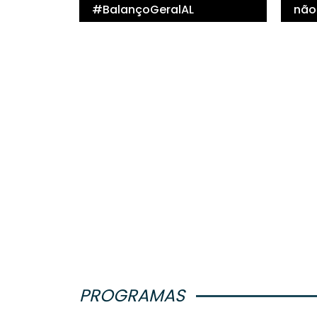
#BalançoGeralAL
não
PROGRAMAS