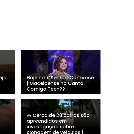
eja
Hoje no #SempreComVocê
| Maceioense no Canta
Comigo Teen??
🚗 Cerca de 20 carros são
apreendidos em
investigação sobre
clonagem de veículos |