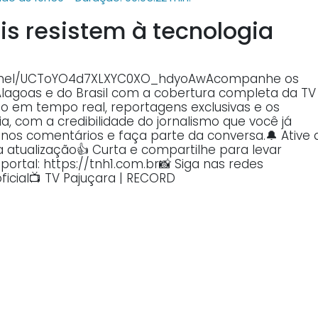
ais resistem à tecnologia
annel/UCToYO4d7XLXYC0XO_hdyoAwAcompanhe os
Alagoas e do Brasil com a cobertura completa da TV
o em tempo real, reportagens exclusivas e os
, com a credibilidade do jornalismo que você já
o nos comentários e faça parte da conversa.🔔 Ative 
atualização👍 Curta e compartilhe para levar
ortal: https://tnh1.com.br📸 Siga nas redes
ficial📺 TV Pajuçara | RECORD