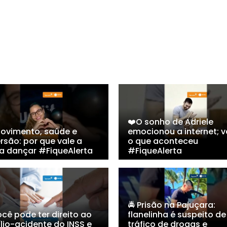
❤️O sonho de Adriele
Movimento, saúde e
emocionou a internet; v
rsão: por que vale a
o que aconteceu
a dançar #FiqueAlerta
#FiqueAlerta
🚔 Prisão na Pajuçara:
cê pode ter direito ao
flanelinha é suspeito de
lio-acidente do INSS e
tráfico de drogas e