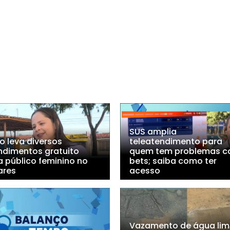
SUS amplia
o leva diversos
teleatendimento para
ndimentos gratuito
quem tem problemas 
a público feminino no
bets; saiba como ter
ares
acesso
Vazamento de água li