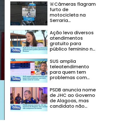
🚨Câmeras flagram
furto de
motocicleta na
Serraria
#BalançoGeralAL
Ação leva diversos
atendimentos
gratuito para
público feminino no
Antares
SUS amplia
teleatendimento
para quem tem
problemas com
bets; saiba como
ter acesso
PSDB anuncia nome
de JHC ao Governo
de Alagoas, mas
candidato não
comparece ao
evento