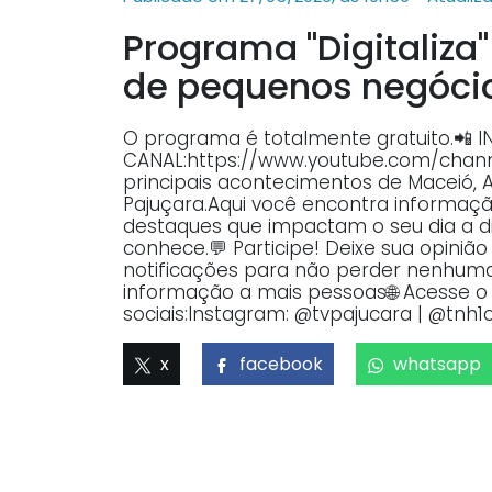
Programa ''Digitaliza'
de pequenos negóci
O programa é totalmente gratuito.📲 
CANAL:https://www.youtube.com/ch
principais acontecimentos de Maceió, 
Pajuçara.Aqui você encontra informaçã
destaques que impactam o seu dia a dia
conhece.💬 Participe! Deixe sua opiniã
notificações para não perder nenhuma 
informação a mais pessoas🌐 Acesse o p
sociais:Instagram: @tvpajucara | @tnh1o
x
facebook
whatsapp