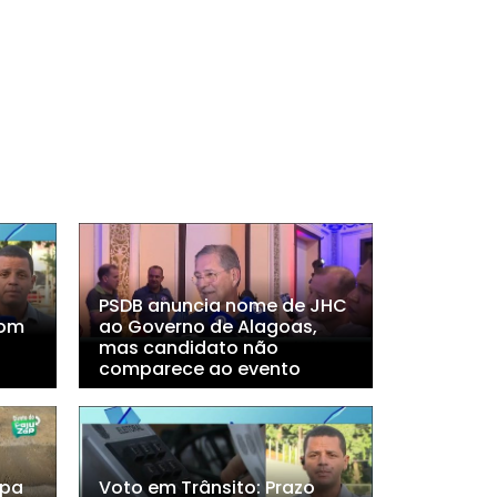
PSDB anuncia nome de JHC
com
ao Governo de Alagoas,
mas candidato não
comparece ao evento
mpa
Voto em Trânsito: Prazo