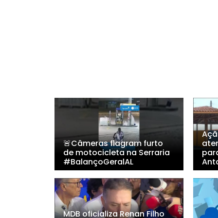
Açã
🚨Câmeras flagram furto
ate
de motocicleta na Serraria
par
#BalançoGeralAL
Ant
MDB oficializa Renan Filho