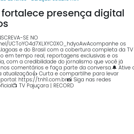
' fortalece presença digital
os
INSCREVA-SE NO
annel/UCToYO4d7XLXYC0XO_hdyoAwAcompanhe os
Alagoas e do Brasil com a cobertura completa da TV
o em tempo real, reportagens exclusivas e os
, com a credibilidade do jornalismo que você já
o nos comentários e faça parte da conversa.🔔 Ative 
atualização👍 Curta e compartilhe para levar
ortal: https://tnh1.com.br📸 Siga nas redes
ficial📺 TV Pajuçara | RECORD