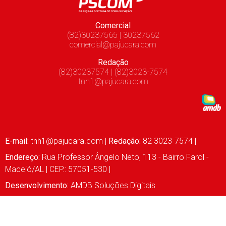
Comercial
(82)30237565 | 30237562
comercial@pajucara.com
Redação
(82)30237574 | (82)3023-7574
tnh1@pajucara.com
E-mail:
tnh1@pajucara.com
|
Redação:
82 3023-7574 |
Endereço:
Rua Professor Ângelo Neto, 113 - Bairro Farol -
Maceió/AL | CEP.: 57051-530 |
Desenvolvimento:
AMDB Soluções Digitais