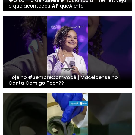
❤️O sonho de Adriele emocionou a internet; veja
o que aconteceu #FiqueAlerta
Hoje no #SempreComVocê | Maceioense no
Canta Comigo Teen??