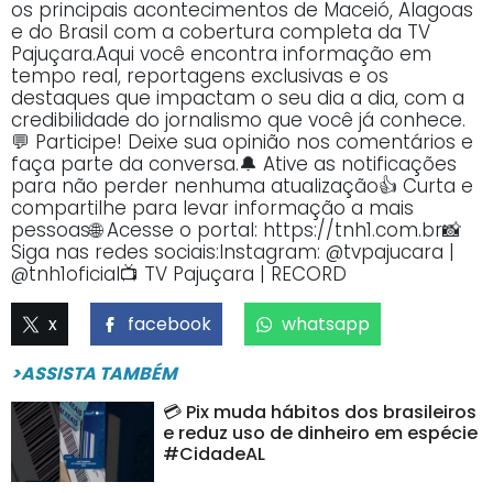
os principais acontecimentos de Maceió, Alagoas
e do Brasil com a cobertura completa da TV
Pajuçara.Aqui você encontra informação em
tempo real, reportagens exclusivas e os
destaques que impactam o seu dia a dia, com a
credibilidade do jornalismo que você já conhece.
💬 Participe! Deixe sua opinião nos comentários e
faça parte da conversa.🔔 Ative as notificações
para não perder nenhuma atualização👍 Curta e
compartilhe para levar informação a mais
pessoas🌐 Acesse o portal: https://tnh1.com.br📸
Siga nas redes sociais:Instagram: @tvpajucara |
@tnh1oficial📺 TV Pajuçara | RECORD
x
facebook
whatsapp
>ASSISTA TAMBÉM
💳 Pix muda hábitos dos brasileiros
e reduz uso de dinheiro em espécie
#CidadeAL