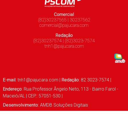
Comercial
(82)30237565 | 30237562
comercial@pajucara.com
Redação
(82)30237574 | (82)3023-7574
tnh1@pajucara.com
E-mail:
tnh1@pajucara.com
|
Redação:
82 3023-7574 |
Endereço:
Rua Professor Ângelo Neto, 113 - Bairro Farol -
Maceió/AL | CEP.: 57051-530 |
Desenvolvimento:
AMDB Soluções Digitais