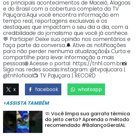
os principais acontecimentos de Maceió, Alagoas
e do Brasil com a cobertura completa da TV
Pajuçara.Aqui você encontra informação em
tempo real, reportagens exclusivas e os
destaques que impactam o seu dia a dia, com a
credibilidade do jornalismo que você já conhece.
💬 Participe! Deixe sua opinião nos comentários e
faça parte da conversa.🔔 Ative as notificações
para não perder nenhuma atualização👍 Curta e
compartilhe para levar informação a mais
pessoas🌐 Acesse o portal: https://tnh1.com.br📸
Siga nas redes sociais:Instagram: @tvpajucara |
@tnh1oficial📺 TV Pajuçara | RECORD
x
facebook
whatsapp
>ASSISTA TAMBÉM
🧼 Você limpa sua garrafa térmica
do jeito certo? Aprenda o método
recomendado #BalançoGeralAL