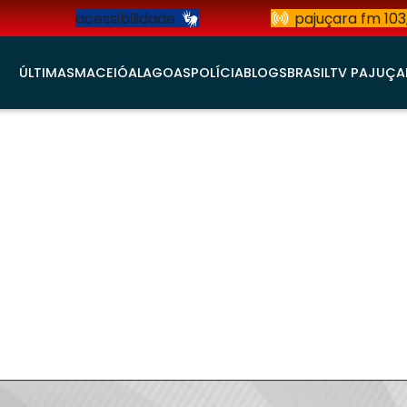
acessibilidade
pajuçara fm 103
ÚLTIMAS
MACEIÓ
ALAGOAS
POLÍCIA
BLOGS
BRASIL
TV PAJUÇA