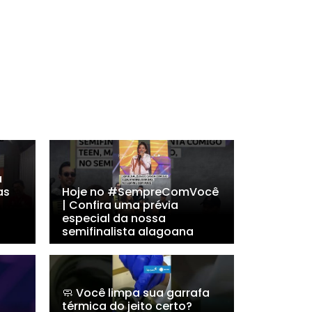
a
as
Hoje no #SempreComVocê
| Confira uma prévia
especial da nossa
semifinalista alagoana
🧼 Você limpa sua garrafa
térmica do jeito certo?