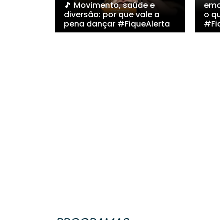
🎵 Movimento, saúde e
emo
diversão: por que vale a
o q
pena dançar #FiqueAlerta
#Fi