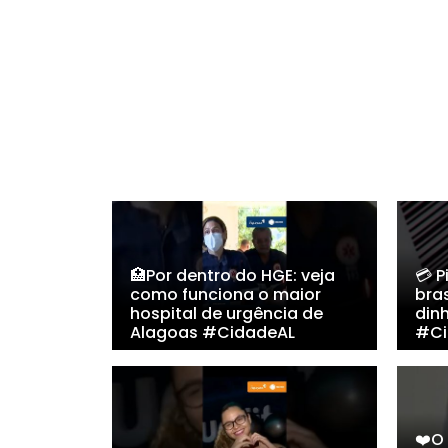
🏥Por dentro do HGE: veja
💳 
como funciona o maior
bras
hospital de urgência de
din
Alagoas #CidadeAL
#Ci
❤️O