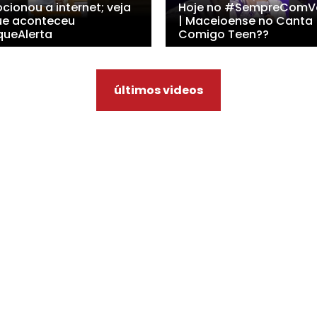
cionou a internet; veja
Hoje no #SempreComV
ue aconteceu
| Maceioense no Canta
queAlerta
Comigo Teen??
últimos videos