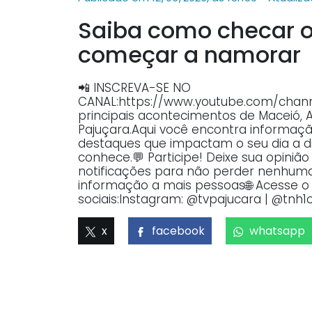
Saiba como checar o 
começar a namorar
📲 INSCREVA-SE NO
CANAL:https://www.youtube.com/ch
principais acontecimentos de Maceió, 
Pajuçara.Aqui você encontra informaçã
destaques que impactam o seu dia a dia
conhece.💬 Participe! Deixe sua opiniã
notificações para não perder nenhuma 
informação a mais pessoas🌐 Acesse o p
sociais:Instagram: @tvpajucara | @tnh1o
x
facebook
whatsapp