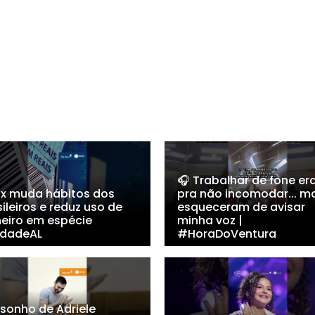
🎧 Trabalhar de fone er
Pix muda hábitos dos
pra não incomodar... m
ileiros e reduz uso de
esqueceram de avisar
heiro em espécie
minha voz |
dadeAL
#HoraDoVentura
 sonho de Adriele