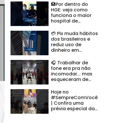
🏥Por dentro do
HGE: veja como
funciona o maior
hospital de
urgência de
Alagoas
💳 Pix muda hábitos
#CidadeAL
dos brasileiros e
reduz uso de
dinheiro em
espécie #CidadeAL
🎧 Trabalhar de
fone era pra não
incomodar... mas
esqueceram de
avisar minha voz |
#HoraDoVentura
Hoje no
#SempreComVocê
| Confira uma
prévia especial da
nossa semifinalista
alagoana