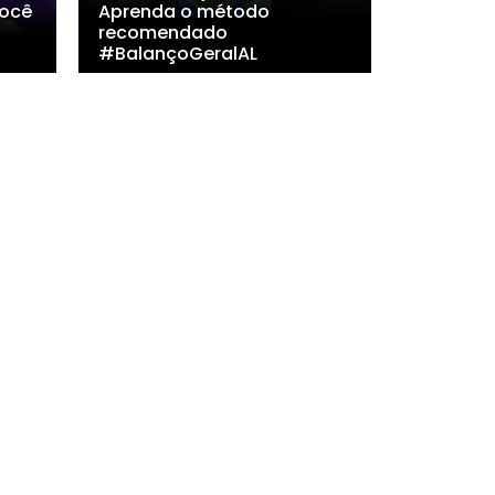
ocê
Aprenda o método
recomendado
#BalançoGeralAL