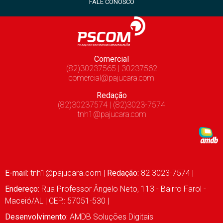
FALE CONOSCO
Comercial
(82)30237565 | 30237562
comercial@pajucara.com
Redação
(82)30237574 | (82)3023-7574
tnh1@pajucara.com
E-mail:
tnh1@pajucara.com
|
Redação:
82 3023-7574 |
Endereço:
Rua Professor Ângelo Neto, 113 - Bairro Farol -
Maceió/AL | CEP.: 57051-530 |
Desenvolvimento:
AMDB Soluções Digitais