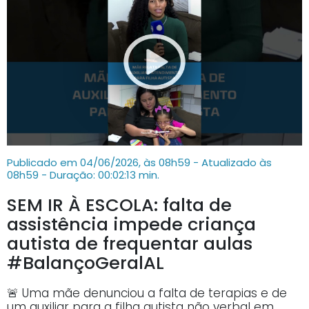
Publicado em 04/06/2026, às 08h59 - Atualizado às
08h59
- Duração: 00:02:13 min.
SEM IR À ESCOLA: falta de
assistência impede criança
autista de frequentar aulas
#BalançoGeralAL
🚨 Uma mãe denunciou a falta de terapias e de
um auxiliar para a filha autista não verbal em