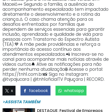
Maceió.👀 Segundo a família, a ausência do
acompanhamento especializado tem impactado
diretamente o desenvolvimento e a rotina da
criança.⚠️ O caso chama atenção para os
desafios enfrentados por famílias que
dependem de serviços essenciais para garantir
inclusão, aprendizado e qualidade de vida para
pessoas com Transtorno do Espectro Autista
(TEA).💙 A mãe pede providências e reforça a
importância do acesso contínuo aos
atendimentos especializados.📲 Inscreva-se no
canal para acompanhar mais notícias através de
vídeos curtos🔔 Ative as notificações para não
perder nenhuma atualização🌐 Acesse o portal:
https://tnh1.com.br📸 Siga no Instagram:
@tvpajucara | @tnh1oficialTV Pajuçara | RECORD.
x
facebook
whatsapp
>ASSISTA TAMBÉM
DESTAQUE: Festival de Empregos