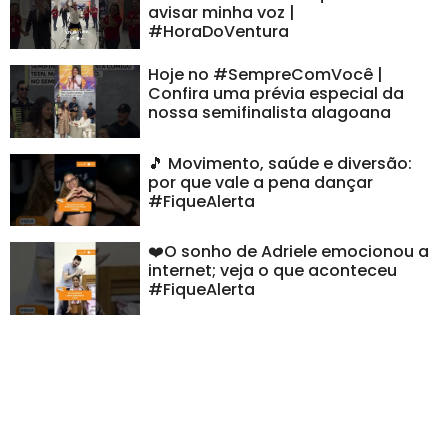
avisar minha voz |
#HoraDoVentura
Hoje no #SempreComVocê |
Confira uma prévia especial da
nossa semifinalista alagoana
🎵 Movimento, saúde e diversão:
por que vale a pena dançar
#FiqueAlerta
❤️O sonho de Adriele emocionou a
internet; veja o que aconteceu
#FiqueAlerta