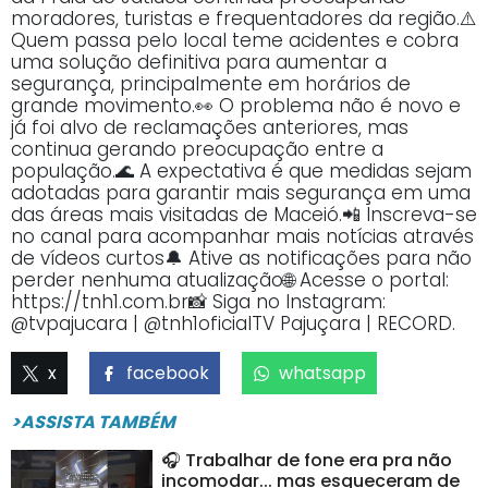
moradores, turistas e frequentadores da região.⚠️
Quem passa pelo local teme acidentes e cobra
uma solução definitiva para aumentar a
segurança, principalmente em horários de
grande movimento.👀 O problema não é novo e
já foi alvo de reclamações anteriores, mas
continua gerando preocupação entre a
população.🌊 A expectativa é que medidas sejam
adotadas para garantir mais segurança em uma
das áreas mais visitadas de Maceió.📲 Inscreva-se
no canal para acompanhar mais notícias através
de vídeos curtos🔔 Ative as notificações para não
perder nenhuma atualização🌐 Acesse o portal:
https://tnh1.com.br📸 Siga no Instagram:
@tvpajucara | @tnh1oficialTV Pajuçara | RECORD.
x
facebook
whatsapp
>ASSISTA TAMBÉM
🎧 Trabalhar de fone era pra não
incomodar... mas esqueceram de