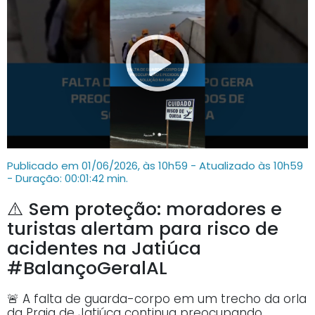
Publicado em 01/06/2026, às 10h59 - Atualizado às 10h59
- Duração: 00:01:42 min.
⚠️ Sem proteção: moradores e
turistas alertam para risco de
acidentes na Jatiúca
#BalançoGeralAL
🚨 A falta de guarda-corpo em um trecho da orla
da Praia de Jatiúca continua preocupando