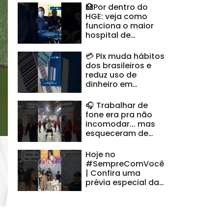
🏥Por dentro do
HGE: veja como
funciona o maior
hospital de
urgência de
Alagoas
💳 Pix muda hábitos
#CidadeAL
dos brasileiros e
reduz uso de
dinheiro em
espécie #CidadeAL
🎧 Trabalhar de
fone era pra não
incomodar... mas
esqueceram de
avisar minha voz |
#HoraDoVentura
Hoje no
#SempreComVocê
| Confira uma
prévia especial da
nossa semifinalista
alagoana