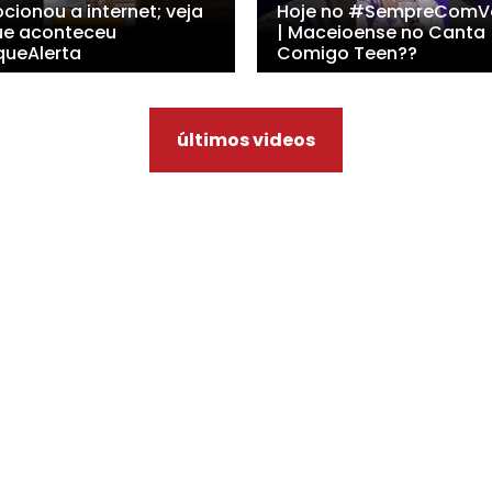
cionou a internet; veja
Hoje no #SempreComV
ue aconteceu
| Maceioense no Canta
queAlerta
Comigo Teen??
últimos videos