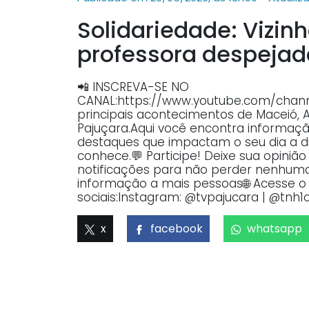
Solidariedade: Vizin
professora despejad
📲 INSCREVA-SE NO
CANAL:https://www.youtube.com/ch
principais acontecimentos de Maceió, 
Pajuçara.Aqui você encontra informaçã
destaques que impactam o seu dia a dia
conhece.💬 Participe! Deixe sua opiniã
notificações para não perder nenhuma 
informação a mais pessoas🌐 Acesse o p
sociais:Instagram: @tvpajucara | @tnh1o
x
facebook
whatsapp