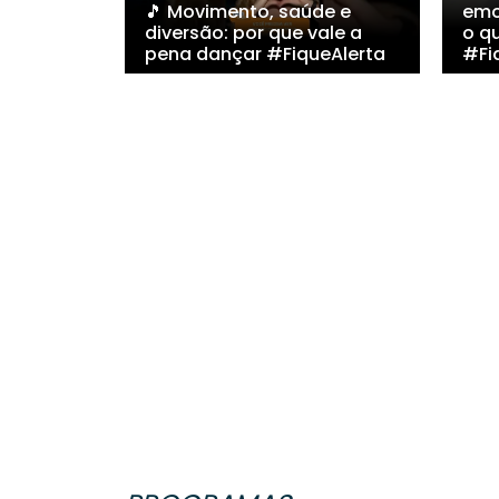
🎵 Movimento, saúde e
emo
diversão: por que vale a
o q
pena dançar #FiqueAlerta
#Fi