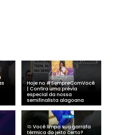
a
as
Hoje no #SempreComVocê
| Confira uma prévia
especial da nossa
semifinalista alagoana
🧼 Você limpa sua garrafa
térmica do jeito certo?