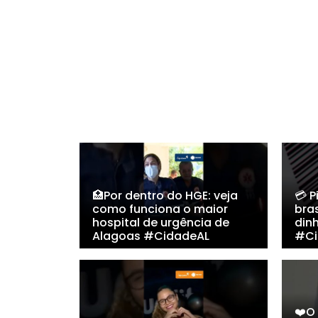
🏥Por dentro do HGE: veja
💳 
como funciona o maior
bras
hospital de urgência de
din
Alagoas #CidadeAL
#Ci
❤️O