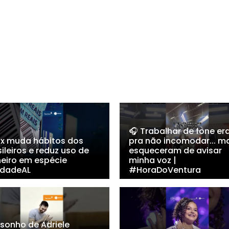
🎧 Trabalhar de fone er
Pix muda hábitos dos
pra não incomodar... m
ileiros e reduz uso de
esqueceram de avisar
heiro em espécie
minha voz |
dadeAL
#HoraDoVentura
 sonho de Adriele