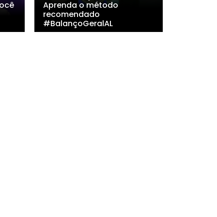
ocê
Aprenda o método
recomendado
#BalançoGeralAL