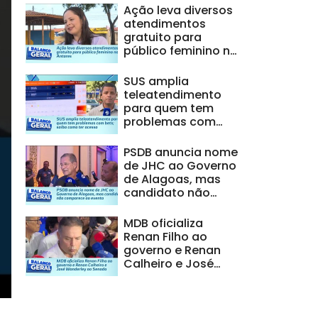
Ação leva diversos
atendimentos
gratuito para
público feminino no
Antares
SUS amplia
teleatendimento
para quem tem
problemas com
bets; saiba como
ter acesso
PSDB anuncia nome
de JHC ao Governo
de Alagoas, mas
candidato não
comparece ao
evento
MDB oficializa
Renan Filho ao
governo e Renan
Calheiro e José
Wanderley ao
Senado