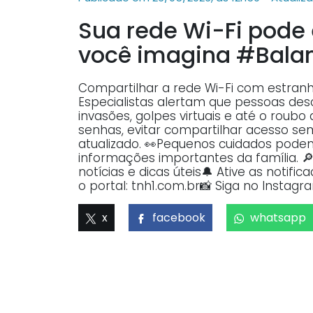
Sua rede Wi-Fi pode 
você imagina #Bala
Compartilhar a rede Wi-Fi com estranho
Especialistas alertam que pessoas des
invasões, golpes virtuais e até o rou
senhas, evitar compartilhar acesso s
atualizado. 👀Pequenos cuidados podem
informações importantes da família. 
notícias e dicas úteis🔔 Ative as noti
o portal: tnh1.com.br📸 Siga no Instagr
x
facebook
whatsapp