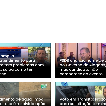
 amplia
eatendimento para
PSDB anuncia nome de 
m tem problemas com
ao Governo de Alagoas
s; saiba como ter
mas candidato não
sso
comparece ao evento
amento de água limpa
Voto em Trânsito: Prazo
eitosa é resolvido após
para solicitação termin