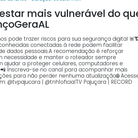
estar mais vulnerável do qu
nçoGeraAL
s pode trazer riscos para sua segurança digital 🚨
conhecidas conectadas à rede podem facilitar
bo de dados pessoais.A recomendação é reforçar
em necessidade e manter o roteador sempre
 ajudar a proteger celulares, computadores e
🔎📲 Inscreva-se no canal para acompanhar mais
ficações para não perder nenhuma atualização🌐 Acess
am: @tvpajucara | @tnh1oficialTV Pajuçara | RECORD