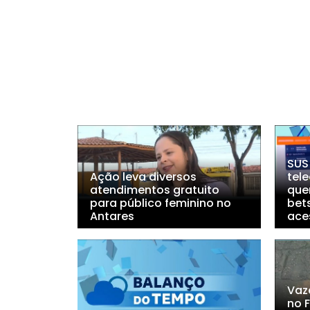
SUS
Ação leva diversos
tel
atendimentos gratuito
que
para público feminino no
bet
Antares
ace
Vaz
no F