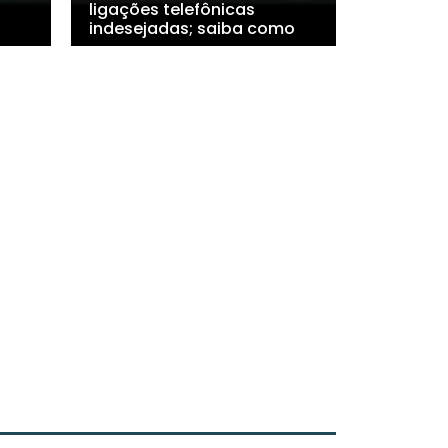
ligações telefônicas
indesejadas; saiba como