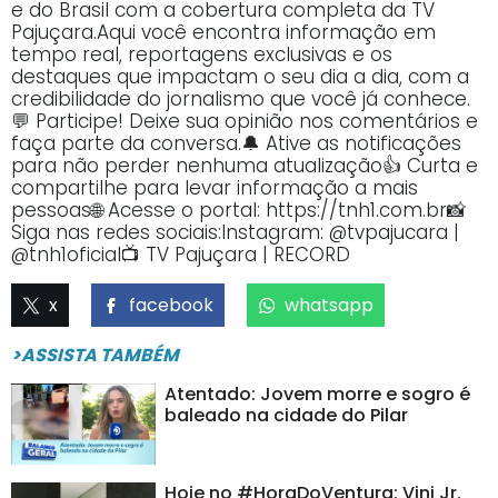
e do Brasil com a cobertura completa da TV
Pajuçara.Aqui você encontra informação em
tempo real, reportagens exclusivas e os
destaques que impactam o seu dia a dia, com a
credibilidade do jornalismo que você já conhece.
💬 Participe! Deixe sua opinião nos comentários e
faça parte da conversa.🔔 Ative as notificações
para não perder nenhuma atualização👍 Curta e
compartilhe para levar informação a mais
pessoas🌐 Acesse o portal: https://tnh1.com.br📸
Siga nas redes sociais:Instagram: @tvpajucara |
@tnh1oficial📺 TV Pajuçara | RECORD
x
facebook
whatsapp
>ASSISTA TAMBÉM
Atentado: Jovem morre e sogro é
baleado na cidade do Pilar
Hoje no #HoraDoVentura: Vini Jr.