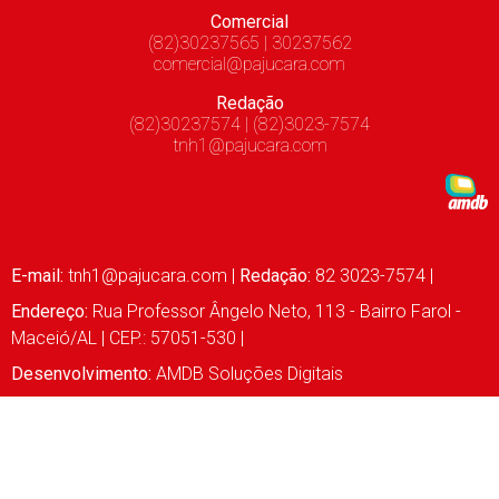
Comercial
(82)30237565 | 30237562
comercial@pajucara.com
Redação
(82)30237574 | (82)3023-7574
tnh1@pajucara.com
E-mail:
tnh1@pajucara.com
|
Redação:
82 3023-7574 |
Endereço:
Rua Professor Ângelo Neto, 113 - Bairro Farol -
Maceió/AL | CEP.: 57051-530 |
Desenvolvimento:
AMDB Soluções Digitais