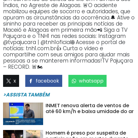
Índios, no Agreste de Alagoas. 🚨O acidente
mobilizou equipes de socorro e autoridades, que
apuram as circunstâncias da ocorrência.🔔 Ative o
sininho para receber as principais notícias de
Maceió e Alagoas em primeira mão📲 Siga a TV
Pajuçara e o TNH1 nas redes sociais: Instagram
@tvpajucara | @tnh1oficial🌐 Acesse o portal de
notícias: tnh1.com.br👍 Curta o vídeo e
compartilhe com seus amigos para ajudar mais
pessoas a se manterem informadas!TV Pajuçara
– RECORD. 🚨🏍️
x
facebook
whatsapp
>ASSISTA TAMBÉM
INMET renova alerta de ventos de
até 60 km/h e baixa umidade do ar
Homem é preso por suspeita de