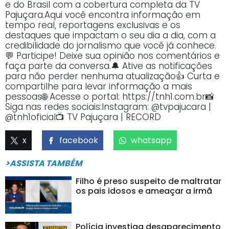
e do Brasil com a cobertura completa da TV
Pajuçara.Aqui você encontra informação em
tempo real, reportagens exclusivas e os
destaques que impactam o seu dia a dia, com a
credibilidade do jornalismo que você já conhece.
💬 Participe! Deixe sua opinião nos comentários e
faça parte da conversa.🔔 Ative as notificações
para não perder nenhuma atualização👍 Curta e
compartilhe para levar informação a mais
pessoas🌐 Acesse o portal: https://tnh1.com.br📸
Siga nas redes sociais:Instagram: @tvpajucara |
@tnh1oficial📺 TV Pajuçara | RECORD
x
facebook
whatsapp
>ASSISTA TAMBÉM
Filho é preso suspeito de maltratar
os pais idosos e ameaçar a irmã
Polícia investiga desaparecimento