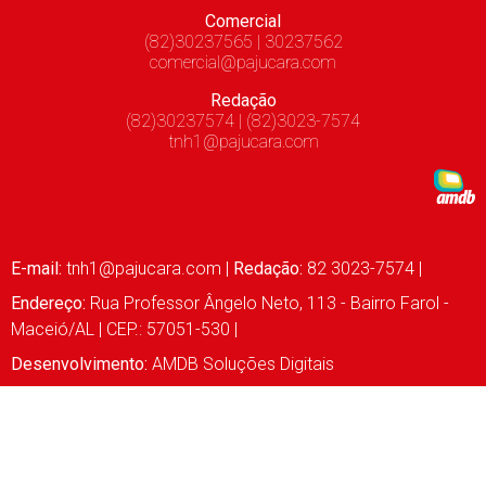
Comercial
(82)30237565 | 30237562
comercial@pajucara.com
Redação
(82)30237574 | (82)3023-7574
tnh1@pajucara.com
E-mail:
tnh1@pajucara.com
|
Redação:
82 3023-7574 |
Endereço:
Rua Professor Ângelo Neto, 113 - Bairro Farol -
Maceió/AL | CEP.: 57051-530 |
Desenvolvimento:
AMDB Soluções Digitais