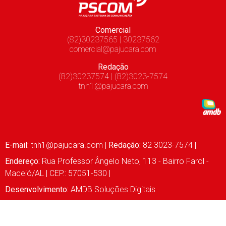
Comercial
(82)30237565 | 30237562
comercial@pajucara.com
Redação
(82)30237574 | (82)3023-7574
tnh1@pajucara.com
E-mail:
tnh1@pajucara.com
|
Redação:
82 3023-7574 |
Endereço:
Rua Professor Ângelo Neto, 113 - Bairro Farol -
Maceió/AL | CEP.: 57051-530 |
Desenvolvimento:
AMDB Soluções Digitais