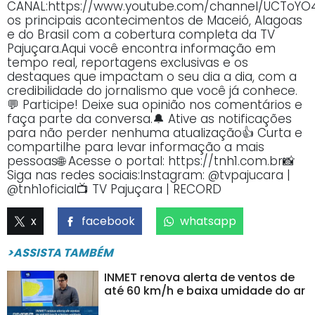
CANAL:https://www.youtube.com/channel/UCTo
os principais acontecimentos de Maceió, Alagoas
e do Brasil com a cobertura completa da TV
Pajuçara.Aqui você encontra informação em
tempo real, reportagens exclusivas e os
destaques que impactam o seu dia a dia, com a
credibilidade do jornalismo que você já conhece.
💬 Participe! Deixe sua opinião nos comentários e
faça parte da conversa.🔔 Ative as notificações
para não perder nenhuma atualização👍 Curta e
compartilhe para levar informação a mais
pessoas🌐 Acesse o portal: https://tnh1.com.br📸
Siga nas redes sociais:Instagram: @tvpajucara |
@tnh1oficial📺 TV Pajuçara | RECORD
x
facebook
whatsapp
>ASSISTA TAMBÉM
INMET renova alerta de ventos de
até 60 km/h e baixa umidade do ar