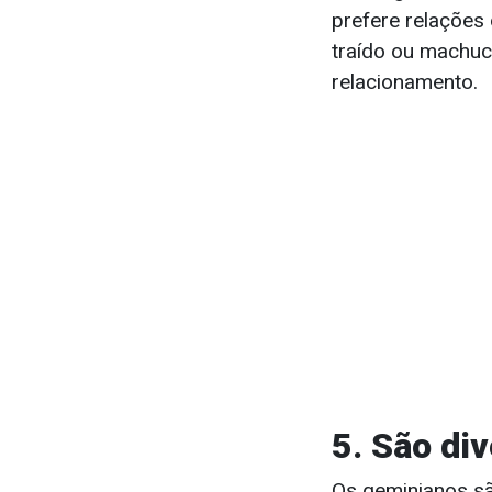
prefere relações 
traído ou machuc
relacionamento.
5. São di
Os geminianos são