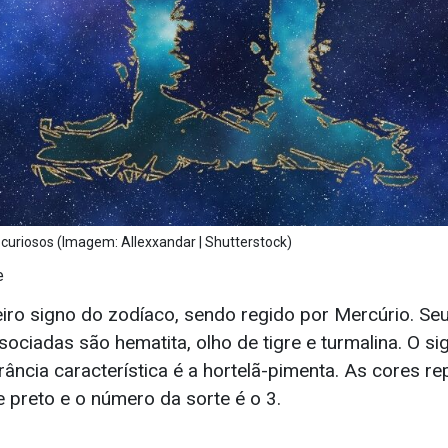
curiosos (Imagem: Allexxandar | Shutterstock)
e
iro signo do zodíaco, sendo regido por Mercúrio. Se
ociadas são hematita, olho de tigre e turmalina. O s
grância característica é a hortelã-pimenta. As cores r
 preto e o número da sorte é o 3.