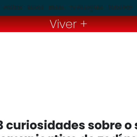
POLÍCIA
BLOGS
BRASIL
TV PAJUÇARA
TUDO POP
Viver +
 curiosidades sobre o