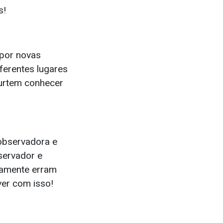
s!
 por novas
ferentes lugares
urtem conhecer
observadora e
servador e
aramente erram
ver com isso!