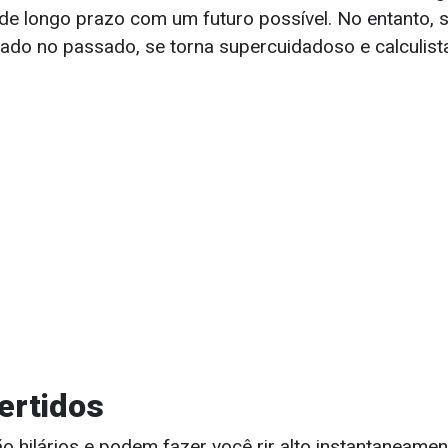
de longo prazo com um futuro possível. No entanto, se
ado no passado, se torna supercuidadoso e calculis
vertidos
 hilários e podem fazer você rir alto instantaneament