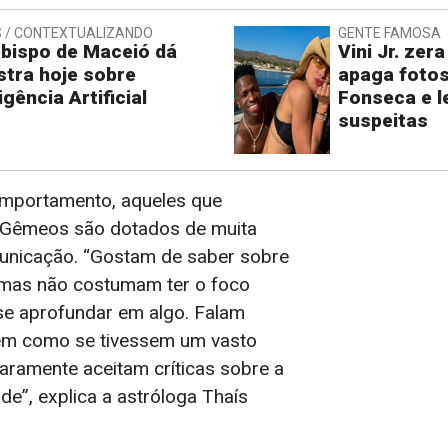
 / CONTEXTUALIZANDO
GENTE FAMOSA
bispo de Maceió dá
Vini Jr. zer
stra hoje sobre
apaga fotos
igência Artificial
Fonseca e l
suspeitas
mportamento, aqueles que
Gêmeos são dotados de muita
unicação. “Gostam de saber sobre
 mas não costumam ter o foco
se aprofundar em algo. Falam
em como se tivessem um vasto
aramente aceitam críticas sobre a
ade”, explica a astróloga Thaís