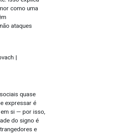
humor como uma
têm
 não ataques
vach |
sociais quase
se expressar é
em si — por isso,
dade do signo é
trangedores e