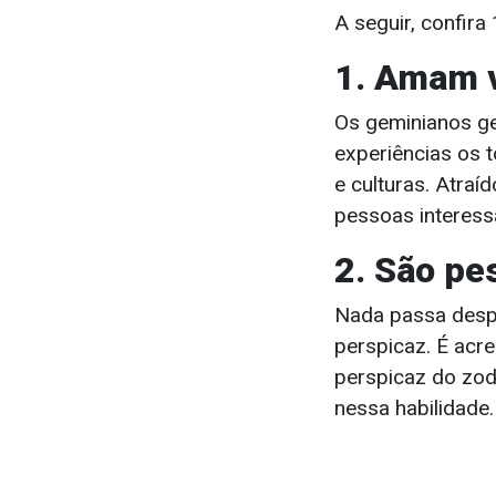
A seguir, confir
1. Amam v
Os geminianos ge
experiências os 
e culturas. Atraí
pessoas interess
2. São pe
Nada passa despe
perspicaz. É acr
perspicaz do zodí
nessa habilidade.