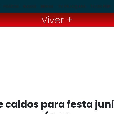
POLÍCIA
BLOGS
BRASIL
TV PAJUÇARA
TUDO POP
Viver +
e caldos para festa jun