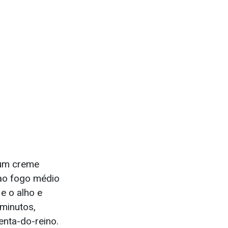
r um creme
 ao fogo médio
e o alho e
 minutos,
nta-do-reino.