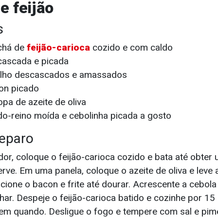
e feijão
s
 chá de
feijão-carioca
cozido e com caldo
cascada e picada
alho descascados e amassados
on picado
opa de azeite de oliva
do-reino moída e cebolinha picada a gosto
eparo
dor, coloque o feijão-carioca cozido e bata até obte
ve. Em uma panela, coloque o azeite de oliva e leve
cione o bacon e frite até dourar. Acrescente a cebola 
ar. Despeje o feijão-carioca batido e cozinhe por 15
m quando. Desligue o fogo e tempere com sal e pime