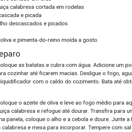
uiça calabresa cortada em rodelas
cascada e picada
alho descascados e picados
e oliva e pimenta-do-reino moída a gosto
eparo
oloque as batatas e cubra com água. Adicione um pou
ra cozinhar até ficarem macias. Desligue o fogo, ag
iquidificador com o caldo do cozimento. Bata até ob
loque o azeite de oliva e leve ao fogo médio para aq
uiça calabresa e refogue até dourar. Transfira para u
 panela, coloque o alho e a cebola e doure. Junte a b
ça calabresa e mexa para incorporar. Tempere com sal