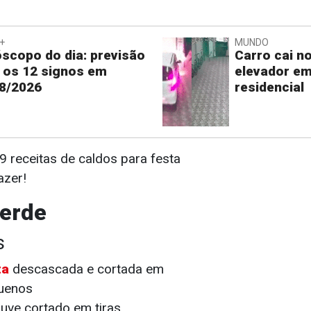
+
MUNDO
scopo do dia: previsão
Carro cai n
 os 12 signos em
elevador em
8/2026
residencial
, 9 receitas de caldos para festa
azer!
verde
s
ta
descascada e cortada em
uenos
uve cortado em tiras