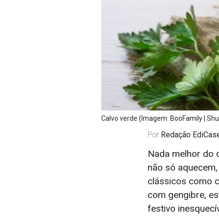
Calvo verde (Imagem: BooFamily | Shu
Por
Redação EdiCas
Nada melhor do q
não só aquecem,
clássicos como 
com gengibre, es
festivo inesquecív