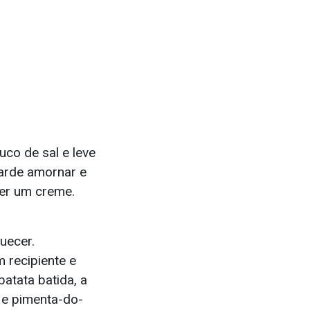
co de sal e leve
uarde amornar e
ter um creme.
uecer.
m recipiente e
atata batida, a
 e pimenta-do-