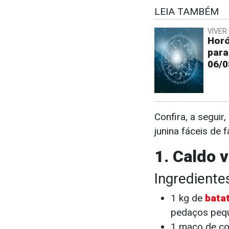
LEIA TAMBÉM
VIVER 
Horó
para
06/0
Confira, a seguir
junina fáceis de f
1. Caldo 
Ingrediente
1 kg de
bata
pedaços peq
1 maço de co