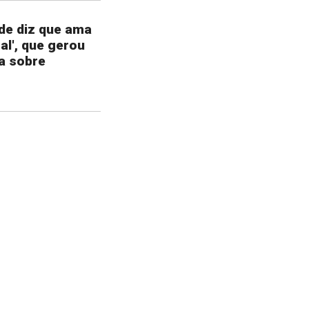
de diz que ama
tal', que gerou
a sobre