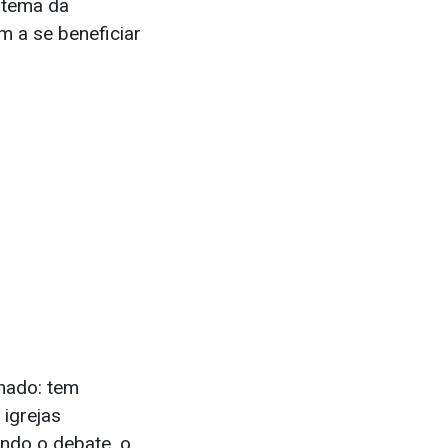
o tema da
 a se beneficiar
nado: tem
igrejas
ndo o debate, o