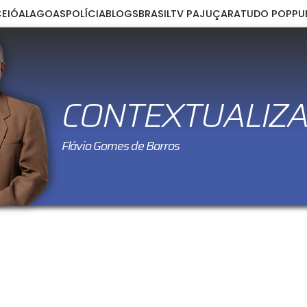
EIÓ
ALAGOAS
POLÍCIA
BLOGS
BRASIL
TV PAJUÇARA
TUDO POP
PU
CONTEXTUALIZ