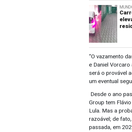
MUND
Carr
elev
resi
“O vazamento das
e Daniel Vorcar
será o provável 
um eventual segu
Desde o ano pass
Group tem Flávio
Lula. Mas a prob
razoável; de fato
passada, em 202