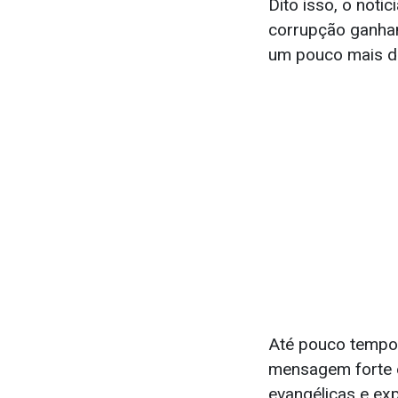
Dito isso, o noti
corrupção ganhan
um pouco mais d
Até pouco tempo 
mensagem forte e
evangélicas e ex