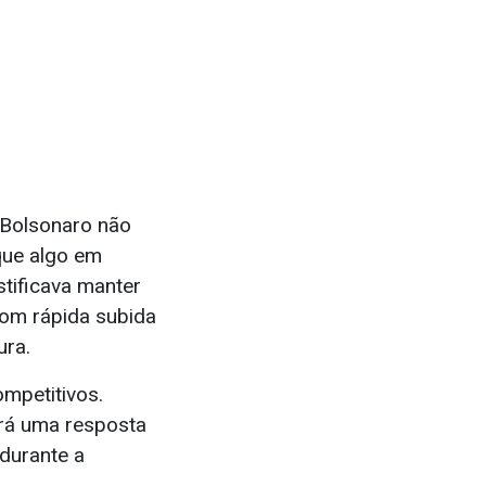
 Bolsonaro não
 que algo em
tificava manter
com rápida subida
ura.
ompetitivos.
erá uma resposta
 durante a