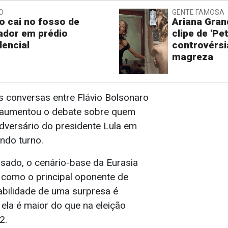
O
GENTE FAMOSA
o cai no fosso de
Ariana Gran
ador em prédio
clipe de 'Pe
dencial
controvérsi
magreza
 conversas entre Flávio Bolsonaro
o aumentou o debate sobre quem
adversário do presidente Lula em
ndo turno.
ado, o cenário-base da Eurasia
 como o principal oponente de
abilidade de uma surpresa é
, ela é maior do que na eleição
2.