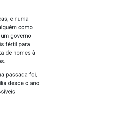
ças, e numa
 alguém como
e um governo
s fértil para
lta de nomes à
es.
a passada foi,
lia desde o ano
síveis