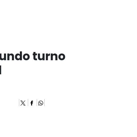
gundo turno
l