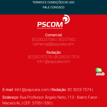
TERMOS E CONDIÇÕES DE USO
FALE CONOSCO
Comercial
(82)30237565 | 30237562
comercial@pajucara.com
Redação
(82)30237574 | (82)3023-7574
tnh1@pajucara.com
E-mail:
tnh1@pajucara.com
|
Redação:
82 3023-7574 |
Endereço:
Rua Professor Ângelo Neto, 113 - Bairro Farol -
Maceió/AL | CEP.: 57051-530 |