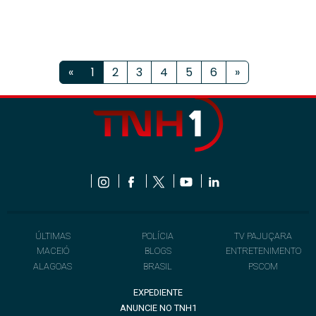
«
1
2
3
4
5
6
»
ÚLTIMAS
POLÍCIA
TV PAJUÇARA
MACEIÓ
BLOGS
ENTRETENIMENTO
ALAGOAS
BRASIL
PSCOM
EXPEDIENTE
ANUNCIE NO TNH1