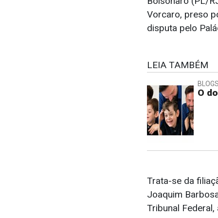
Bolsonaro (PL/RJ
Vorcaro, preso p
disputa pelo Palá
LEIA TAMBÉM
BLOGS 
O do
Trata-se da filia
Joaquim Barbosa,
Tribunal Federal,