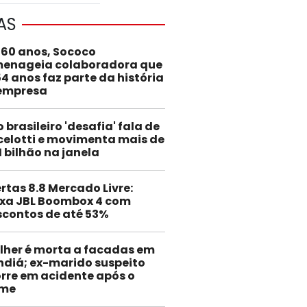
AS
 60 anos, Sococo
enageia colaboradora que
54 anos faz parte da história
empresa
o brasileiro 'desafia' fala de
elotti e movimenta mais de
1 bilhão na janela
rtas 8.8 Mercado Livre:
ixa JBL Boombox 4 com
scontos de até 53%
lher é morta a facadas em
ndiá; ex-marido suspeito
rre em acidente após o
ime