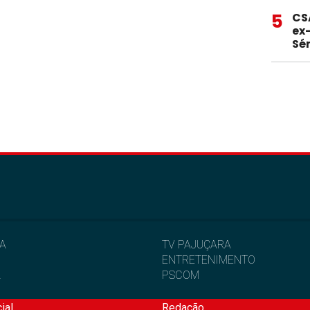
5
CS
ex
Sér
IA
TV PAJUÇARA
ENTRETENIMENTO
L
PSCOM
ial
Redação