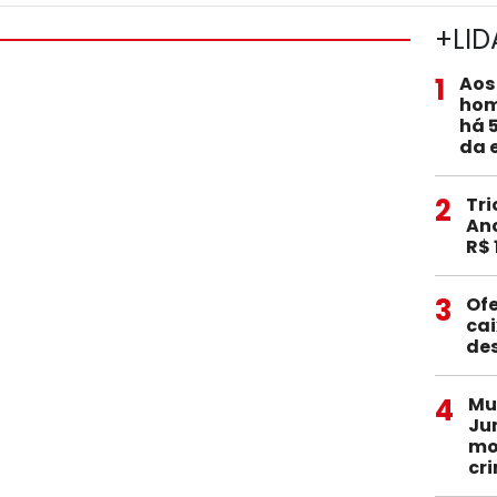
+LID
1
Aos
hom
há 
da 
2
Tri
Anc
R$ 
3
Ofe
ca
de
4
Mu
Ju
mo
cr