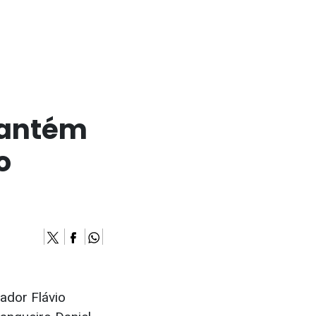
mantém
o
ador Flávio