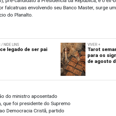
), pré-candidato à Presidência da República, e o ex-b
or falcatruas envolvendo seu Banco Master, surge um
cio do Planalto.
/ NIDE LINS
VIVER +
ce legado de ser pai
Tarot seman
para os sig
de agosto d
ção do ministro aposentado
 que foi presidente do Supremo
 ao Democracia Cristã, partido