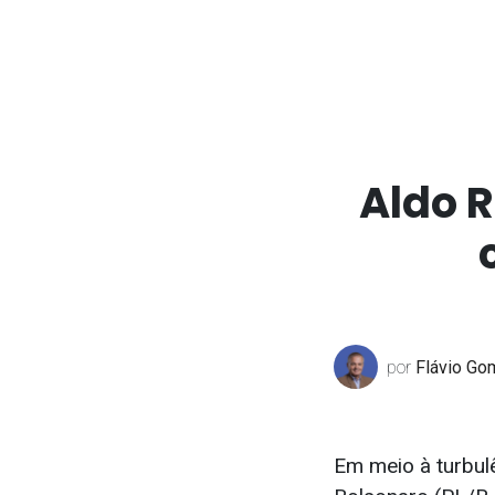
Aldo 
por
Flávio Go
Em meio à turbulê