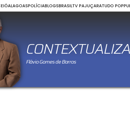
EIÓ
ALAGOAS
POLÍCIA
BLOGS
BRASIL
TV PAJUÇARA
TUDO POP
PU
CONTEXTUALIZ