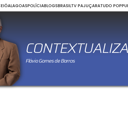
EIÓ
ALAGOAS
POLÍCIA
BLOGS
BRASIL
TV PAJUÇARA
TUDO POP
PU
CONTEXTUALIZ