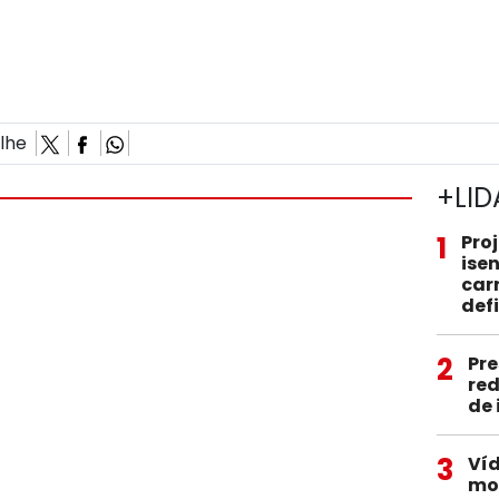
ilhe
+LID
1
Pro
ise
car
def
2
Pre
red
de
3
Víd
mob