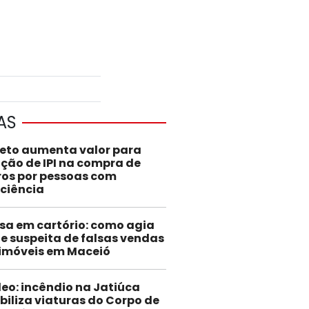
AS
jeto aumenta valor para
nção de IPI na compra de
ros por pessoas com
iciência
sa em cartório: como agia
e suspeita de falsas vendas
 imóveis em Maceió
eo: incêndio na Jatiúca
iliza viaturas do Corpo de