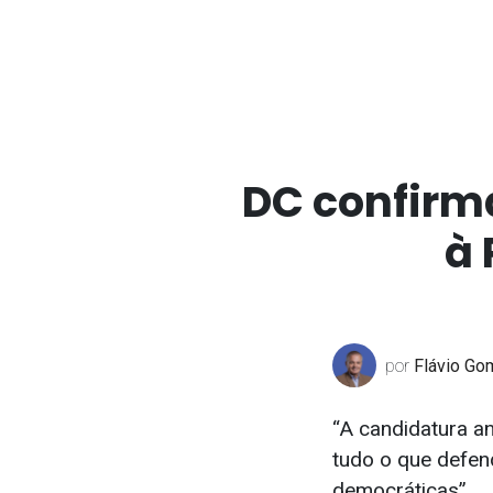
DC confirm
à 
por
Flávio Go
“A candidatura a
tudo o que defen
democráticas”.