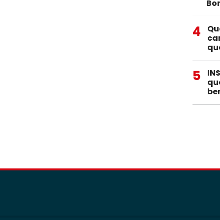
Bo
4
Qu
ca
qu
5
IN
qu
be