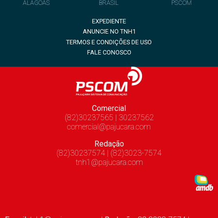
ALAGOAS
BRASIL
PSCOM
EXPEDIENTE
ANUNCIE NO TNH1
TERMOS E CONDIÇÕES DE USO
FALE CONOSCO
Comercial
(82)30237565 | 30237562
comercial@pajucara.com
Redação
(82)30237574 | (82)3023-7574
tnh1@pajucara.com