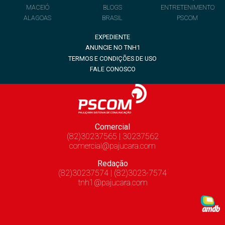
MACEIÓ
BLOGS
ENTRETENIMENTO
ALAGOAS
BRASIL
PSCOM
EXPEDIENTE
ANUNCIE NO TNH1
TERMOS E CONDIÇÕES DE USO
FALE CONOSCO
Comercial
(82)30237565 | 30237562
comercial@pajucara.com
Redação
(82)30237574 | (82)3023-7574
tnh1@pajucara.com