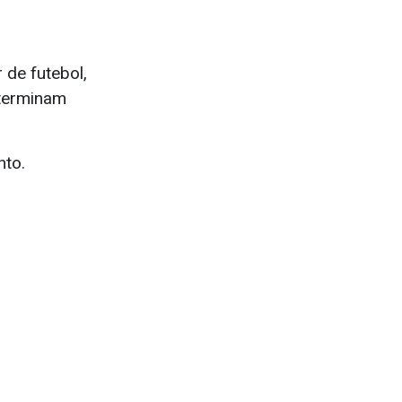
 de futebol,
 terminam
nto.