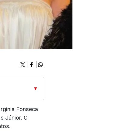
▼
irginia Fonseca
s Júnior. O
tos.