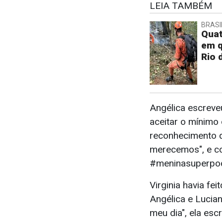
LEIA TAMBÉM
BRASI
Qua
em q
Rio 
Angélica escreve
aceitar o mínimo 
reconhecimento 
merecemos", e c
#meninasuperpo
Virginia havia f
Angélica e Lucia
meu dia", ela esc