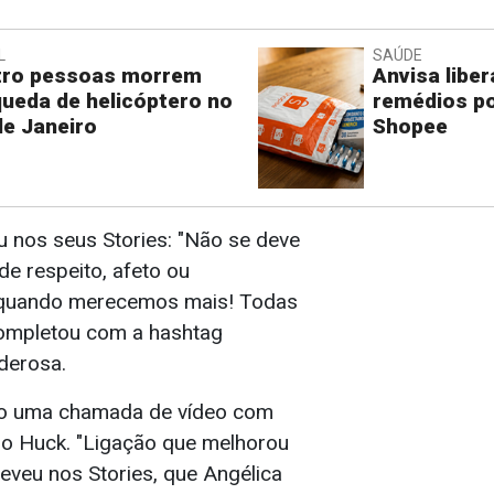
L
SAÚDE
tro pessoas morrem
Anvisa libe
ueda de helicóptero no
remédios po
de Janeiro
Shopee
u nos seus Stories: "Não se deve
de respeito, afeto ou
quando merecemos mais! Todas
ompletou com a hashtag
derosa.
eito uma chamada de vídeo com
no Huck. "Ligação que melhorou
reveu nos Stories, que Angélica