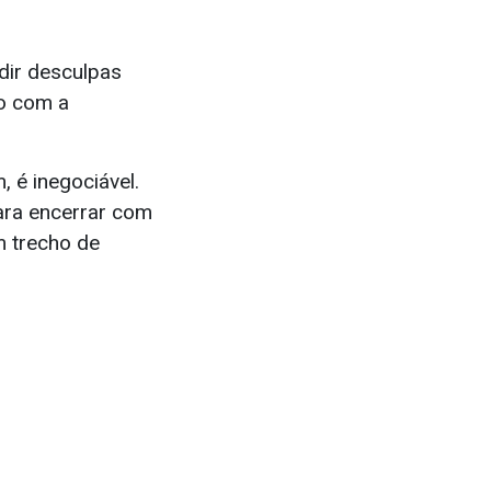
edir desculpas
do com a
, é inegociável.
para encerrar com
m trecho de