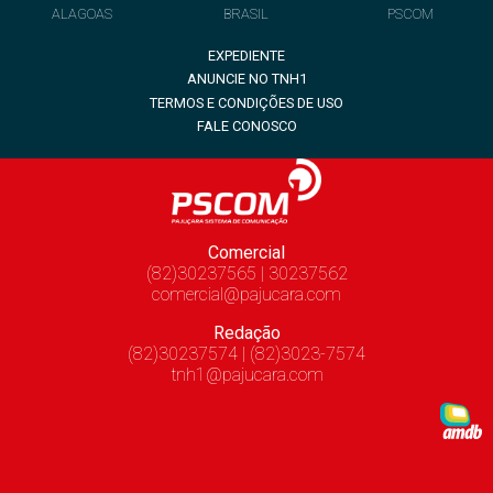
ALAGOAS
BRASIL
PSCOM
EXPEDIENTE
ANUNCIE NO TNH1
TERMOS E CONDIÇÕES DE USO
FALE CONOSCO
Comercial
(82)30237565 | 30237562
comercial@pajucara.com
Redação
(82)30237574 | (82)3023-7574
tnh1@pajucara.com