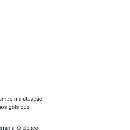
 também a atuação
 nos gols que
semana. O elenco