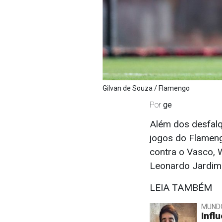
Gilvan de Souza / Flamengo
Por
ge
Além dos desfalq
jogos do Flameng
contra o Vasco, W
Leonardo Jardim 
LEIA TAMBÉM
MUND
Infl