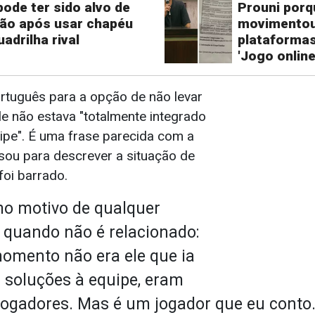
 pode ter sido alvo de
Prouni por
ão após usar chapéu
movimentou
uadrilha rival
plataformas
'Jogo online
rtuguês para a opção de não levar
le não estava "totalmente integrado
uipe". É uma frase parecida com a
usou para descrever a situação de
foi barrado.
o motivo de qualquer
 quando não é relacionado:
omento não era ele que ia
 soluções à equipe, eram
jogadores. Mas é um jogador que eu conto