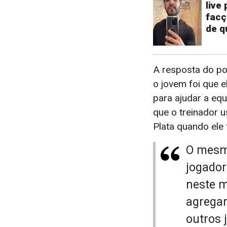
live
facç
de q
A resposta do po
o jovem foi que e
para ajudar a eq
que o treinador 
Plata quando ele 
O mesm
jogador
neste m
agregar
outros 