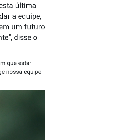
Nesta última
ar a equipe,
, em um futuro
te", disse o
êm que estar
ge nossa equipe