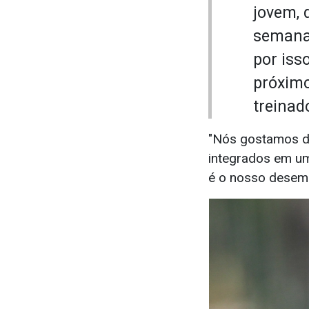
jovem, 
semana 
por iss
próximo
treinad
"Nós gostamos de
integrados em um
é o nosso desemp