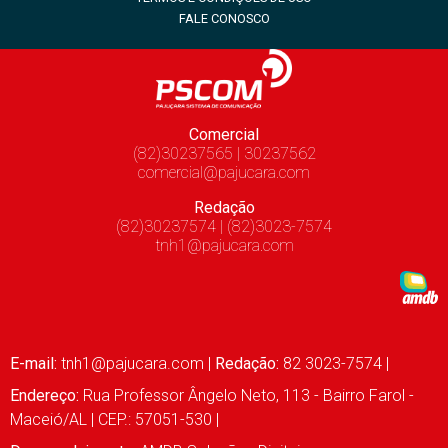
FALE CONOSCO
Comercial
(82)30237565 | 30237562
comercial@pajucara.com
Redação
(82)30237574 | (82)3023-7574
tnh1@pajucara.com
E-mail:
tnh1@pajucara.com
|
Redação:
82 3023-7574 |
Endereço:
Rua Professor Ângelo Neto, 113 - Bairro Farol -
Maceió/AL | CEP.: 57051-530 |