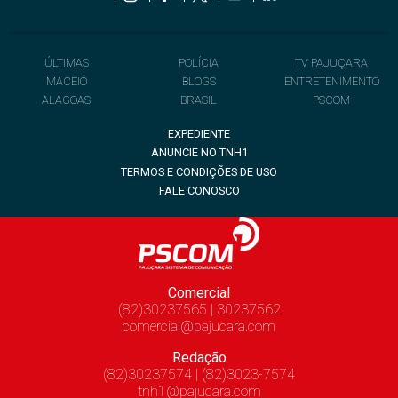
ÚLTIMAS
POLÍCIA
TV PAJUÇARA
MACEIÓ
BLOGS
ENTRETENIMENTO
ALAGOAS
BRASIL
PSCOM
EXPEDIENTE
ANUNCIE NO TNH1
TERMOS E CONDIÇÕES DE USO
FALE CONOSCO
Comercial
(82)30237565 | 30237562
comercial@pajucara.com
Redação
(82)30237574 | (82)3023-7574
tnh1@pajucara.com