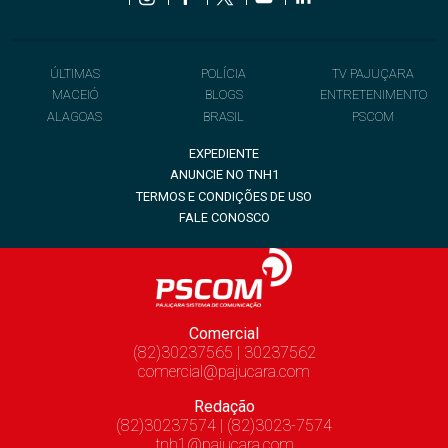
ÚLTIMAS
POLÍCIA
TV PAJUÇARA
MACEIÓ
BLOGS
ENTRETENIMENTO
ALAGOAS
BRASIL
PSCOM
EXPEDIENTE
ANUNCIE NO TNH1
TERMOS E CONDIÇÕES DE USO
FALE CONOSCO
Comercial
(82)30237565 | 30237562
comercial@pajucara.com
Redação
(82)30237574 | (82)3023-7574
tnh1@pajucara.com