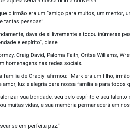
e aquela seria a nossa última conversa.”
que o irmão era um “amigo para muitos, um mentor, u
e tantas pessoas”.
ndamente, dava de si livremente e tocou inúmeras pe
ndade e espírito”, disse.
rmzy, Craig David, Paloma Faith, Oritse Williams, Wre
m homenagens nas redes sociais.
família de Orabiyi afirmou: “Mark era um filho, irmão
 amor, luz e alegria para nossa família e para todos 
orizar sua bondade, seu belo espírito e seu talento e
cou muitas vidas, e sua memória permanecerá em no
scanse em perfeita paz.”