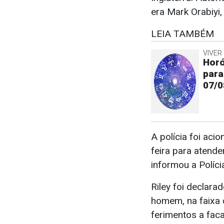
era Mark Orabiyi
LEIA TAMBÉM
VIVER 
Horó
para
07/0
A polícia foi aci
feira para atende
informou a Políc
Riley foi declar
homem, na faixa
ferimentos a fac