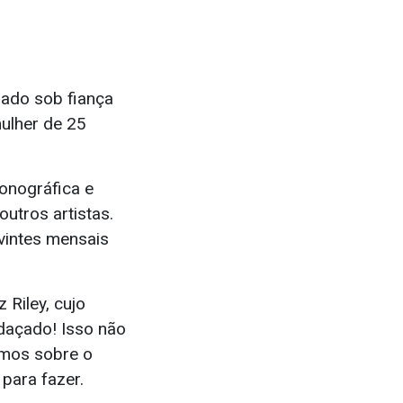
rado sob fiança
ulher de 25
fonográfica e
utros artistas.
vintes mensais
 Riley, cujo
daçado! Isso não
amos sobre o
para fazer.