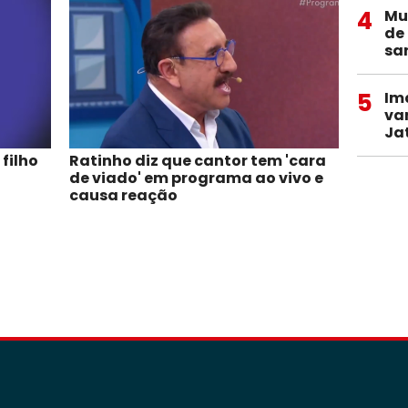
4
Mu
de
sa
5
Im
va
Ja
 filho
Ratinho diz que cantor tem 'cara
de viado' em programa ao vivo e
causa reação