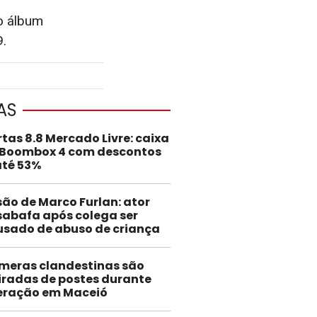
o álbum
9.
AS
rtas 8.8 Mercado Livre: caixa
 Boombox 4 com descontos
até 53%
são de Marco Furlan: ator
abafa após colega ser
usado de abuso de criança
meras clandestinas são
iradas de postes durante
eração em Maceió