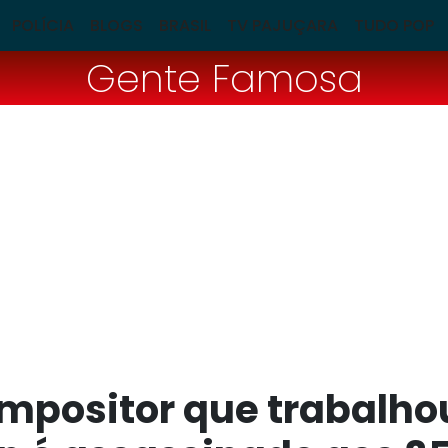
POLÍCIA
BLOGS
BRASIL
TV PAJUÇARA
TUDO POP
Gente Famosa
ompositor que trabalho