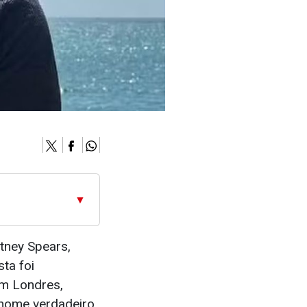
▼
itney Spears,
ta foi
em Londres,
o nome verdadeiro