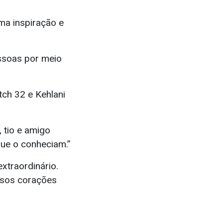
ma inspiração e
ssoas por meio
tch 32 e Kehlani
, tio e amigo
que o conheciam.”
xtraordinário.
ssos corações