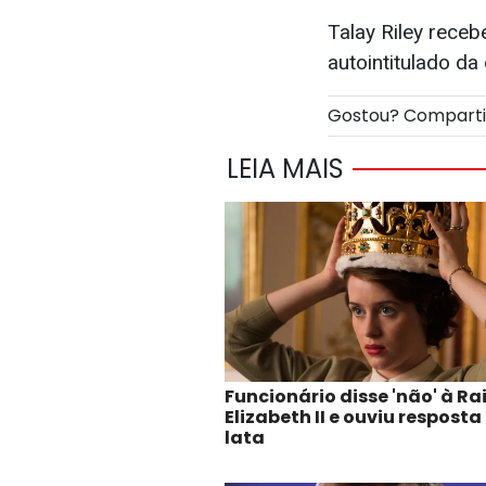
Talay Riley rece
autointitulado d
Gostou? Compart
LEIA MAIS
Funcionário disse 'não' à R
Elizabeth II e ouviu resposta
lata