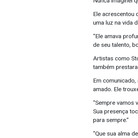
Nunca imaginei qu
Ele acrescentou 
uma luz na vida d
“Ele amava profu
de seu talento, bo
Artistas como Sto
também prestara
Em comunicado, a 
amado. Ele trouxe
“Sempre vamos val
Sua presença to
para sempre.”
“Que sua alma de