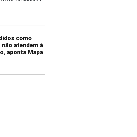
ndidos como
m não atendem à
ão, aponta Mapa