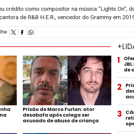
beu crédito como compositor na música “Lights On”, d
a cantora de R&B H.E.R., vencedor do Grammy em 201
ilhe
+LID
1
Ofe
JBL
de 
2
Pri
des
ac
ainha
Prisão de Marco Furlan: ator
3
Câ
 na
desabafa após colega ser
ret
acusado de abuso de criança
op