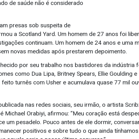
stado de saúde não é considerado
am presas sob suspeita de
ormou a Scotland Yard. Um homem de 27 anos foi libe
estigações continuam. Um homem de 24 anos e uma m
 sem novas medidas após prestarem depoimento.
hecido por seu trabalho nos bastidores da indústria 
es como Dua Lipa, Britney Spears, Ellie Goulding e o
 feito turnês com Usher e acumulava quase 77 mil ou
icada nas redes sociais, seu irmão, o artista Scribz
é Michael Orabiyi, afirmou: “Meu coração está despe
ece um pesadelo. Pouco antes de ele dormir, convers
manecer positivos e sobre tudo o que ainda tínhamos 