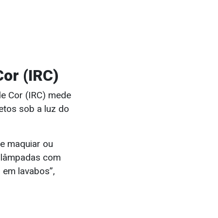
or (IRC)
de Cor (IRC) mede
jetos sob a luz do
se maquiar ou
e lâmpadas com
 em lavabos”,