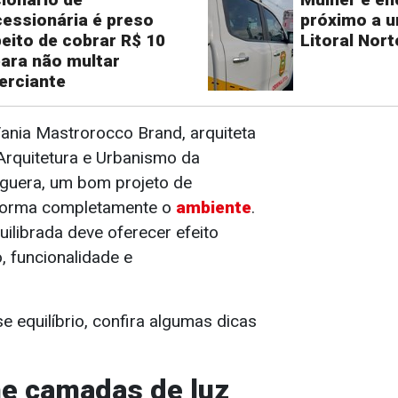
essionária é preso
próximo a u
eito de cobrar R$ 10
Litoral Nor
para não multar
erciante
nia Mastrorocco Brand, arquiteta
Arquitetura e Urbanismo da
guera, um bom projeto de
sforma completamente o
ambiente
.
ilibrada deve oferecer efeito
o, funcionalidade e
e equilíbrio, confira algumas dicas
e camadas de luz