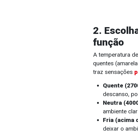
2. Escolh
função
A temperatura de
quentes (amarelad
traz sensações
p
Quente (270
descanso, po
Neutra (4000
ambiente cla
Fria (acima 
deixar o ambi