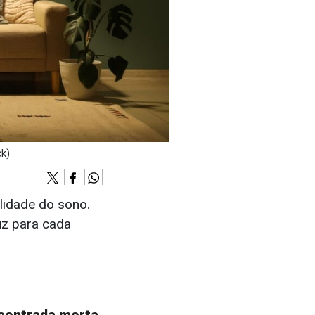
ck)
lidade do sono.
uz para cada
contrada morta