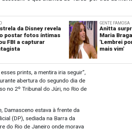
O
GENTE FAMOSA
strela da Disney revela
Anitta surp
 postar fotos íntimas
Maria Braga
ou FBI a capturar
'Lembrei po
tagista
mais vim'
sses prints, a mentira iria seguir”,
durante abertura do segundo dia de
o no 2º Tribunal do Júri, no Rio de
, Damasceno estava à frente da
icial (DP), sediada na Barra da
obre do Rio de Janeiro onde morava