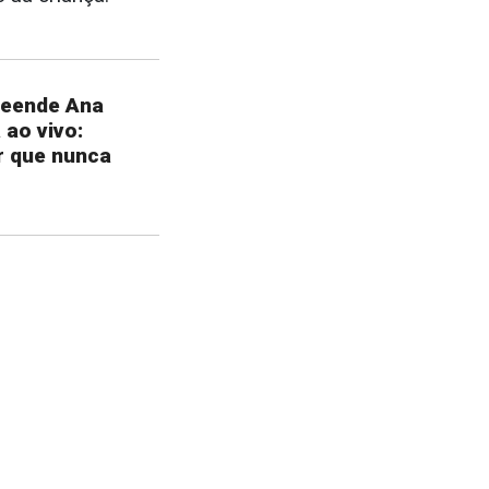
reende Ana
 ao vivo:
r que nunca