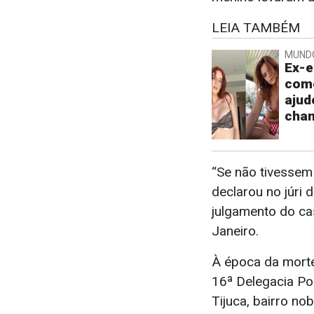
LEIA TAMBÉM
MUND
Ex-e
como
ajud
chan
“Se não tivessem e
declarou no júri 
julgamento do cas
Janeiro.
À época da morte
16ª Delegacia Pol
Tijuca, bairro n