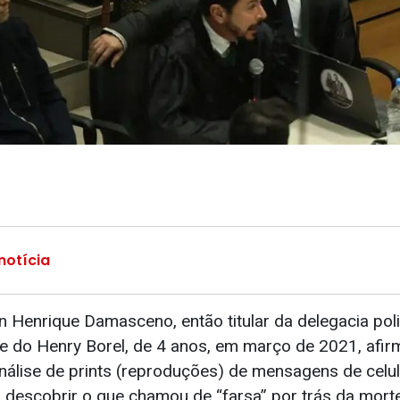
notícia
 Henrique Damasceno, então titular da delegacia poli
te do Henry Borel, de 4 anos, em março de 2021, afir
análise de prints (reproduções) de mensagens de celu
 descobrir o que chamou de “farsa” por trás da morte