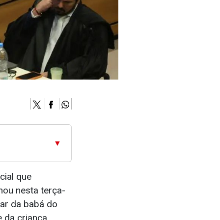
▼
cial que
mou nesta terça-
lar da babá do
 da criança.