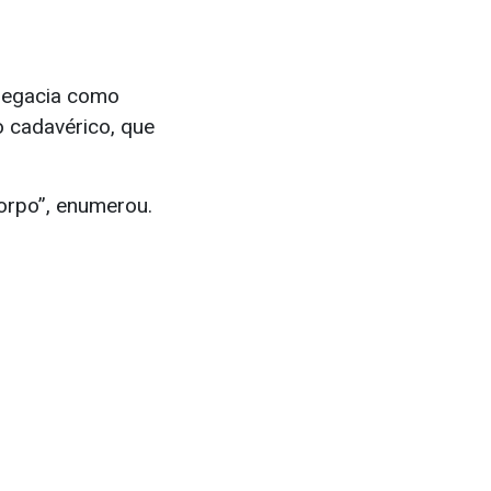
legacia como
o cadavérico, que
orpo”, enumerou.