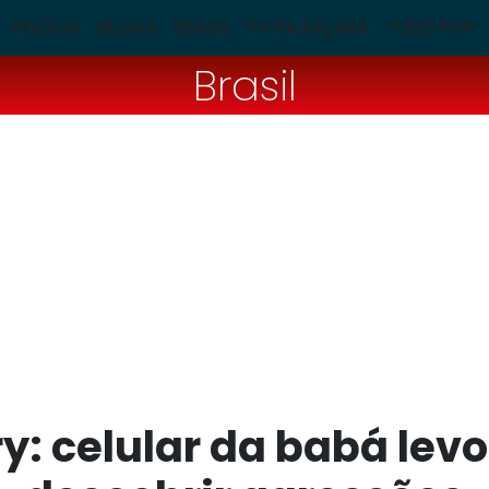
POLÍCIA
BLOGS
BRASIL
TV PAJUÇARA
TUDO POP
Brasil
: celular da babá levo