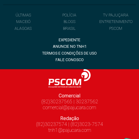
ÚLTIMAS
POLÍCIA
TV PAJUÇARA
MACEIÓ
BLOGS
ENTRETENIMENTO
ALAGOAS
BRASIL
PSCOM
EXPEDIENTE
ANUNCIE NO TNH1
TERMOS E CONDIÇÕES DE USO
FALE CONOSCO
Comercial
(82)30237565 | 30237562
comercial@pajucara.com
Redação
(82)30237574 | (82)3023-7574
tnh1@pajucara.com