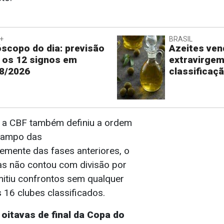
+
BRASIL
scopo do dia: previsão
Azeites ve
 os 12 signos em
extravirge
8/2026
classificaç
 a CBF também definiu a ordem
campo das
temente das fases anteriores, o
vas não contou com divisão por
mitiu confrontos sem qualquer
s 16 clubes classificados.
oitavas de final da Copa do