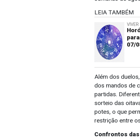
LEIA TAMBÉM
VIVER 
Horó
para
07/0
Além dos duelos,
dos mandos de 
partidas. Diferen
sorteio das oita
potes, o que per
restrição entre o
Confrontos das 