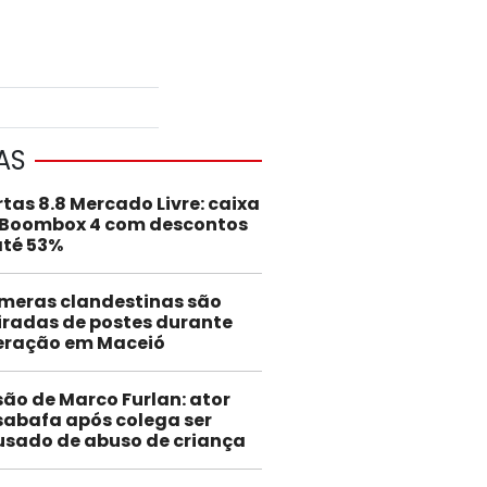
AS
rtas 8.8 Mercado Livre: caixa
 Boombox 4 com descontos
até 53%
meras clandestinas são
iradas de postes durante
eração em Maceió
são de Marco Furlan: ator
abafa após colega ser
usado de abuso de criança