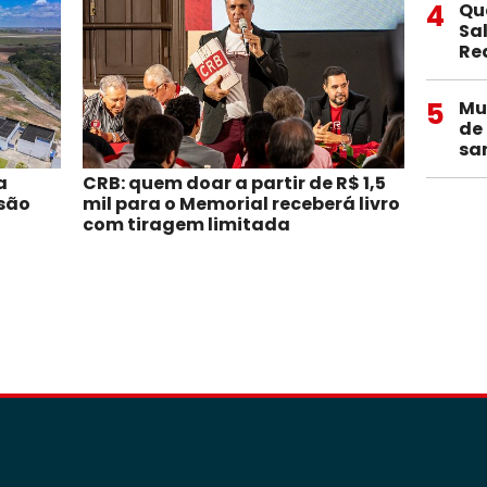
4
Qu
Sa
Re
5
Mu
de
sa
a
CRB: quem doar a partir de R$ 1,5
isão
mil para o Memorial receberá livro
com tiragem limitada