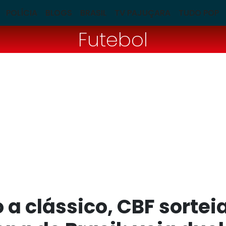
POLÍCIA
BLOGS
BRASIL
TV PAJUÇARA
TUDO POP
Futebol
 a clássico, CBF sortei