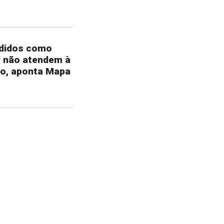
ndidos como
m não atendem à
ão, aponta Mapa