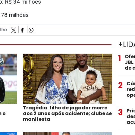
: R$ 34 milhões
78 milhões
ilhe
+LID
1
Ofe
JBL
de 
2
Câ
ret
op
Tragédia: filho de jogador morre
3
Pri
m o
aos 2 anos após acidente; clube se
des
manifesta
ac